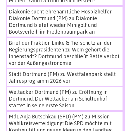
Modell“ kann Dortmund sich leisten?
Diakonie sucht ehrenamtliche Hospizhelfer
Diakonie Dortmund (PM)
zu
Diakonie
Dortmund bietet wieder Minigolf und
Bootsverleih im Fredenbaumpark an
Brief der Fraktion Linke & Tierschutz an den
Regierungspräsidenten
zu
Wem gehört die
Innenstadt? Dortmund beschließt Bettelverbot
vor der Außengastronomie
Stadt Dortmund (PM)
zu
Westfalenpark stellt
Jahresprogramm 2026 vor
Weltacker Dortmund (PM)
zu
Eröffnung in
Dortmund: Der Weltacker am Schultenhof
startet in seine erste Saison
MdL Anja Butschkau (SPD) (PM)
zu
Mission
Wahlkreisverteidigung: Die SPD möchte mit
Kontinuität und neuen Ideen in den Landtag