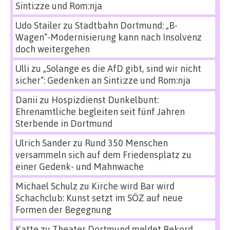
Sinti:zze und Rom:nja
Udo Stailer
zu
Stadtbahn Dortmund: „B-
Wagen“-Modernisierung kann nach Insolvenz
doch weitergehen
Ulli
zu
„Solange es die AfD gibt, sind wir nicht
sicher“: Gedenken an Sinti:zze und Rom:nja
Danii
zu
Hospizdienst Dunkelbunt:
Ehrenamtliche begleiten seit fünf Jahren
Sterbende in Dortmund
Ulrich Sander
zu
Rund 350 Menschen
versammeln sich auf dem Friedensplatz zu
einer Gedenk- und Mahnwache
Michael Schulz
zu
Kirche wird Bar wird
Schachclub: Kunst setzt im SÖZ auf neue
Formen der Begegnung
Katte
zu
Theater Dortmund meldet Rekord