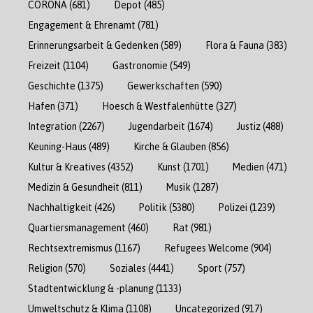
CORONA
(681)
Depot
(485)
Engagement & Ehrenamt
(781)
Erinnerungsarbeit & Gedenken
(589)
Flora & Fauna
(383)
Freizeit
(1104)
Gastronomie
(549)
Geschichte
(1375)
Gewerkschaften
(590)
Hafen
(371)
Hoesch & Westfalenhütte
(327)
Integration
(2267)
Jugendarbeit
(1674)
Justiz
(488)
Keuning-Haus
(489)
Kirche & Glauben
(856)
Kultur & Kreatives
(4352)
Kunst
(1701)
Medien
(471)
Medizin & Gesundheit
(811)
Musik
(1287)
Nachhaltigkeit
(426)
Politik
(5380)
Polizei
(1239)
Quartiersmanagement
(460)
Rat
(981)
Rechtsextremismus
(1167)
Refugees Welcome
(904)
Religion
(570)
Soziales
(4441)
Sport
(757)
Stadtentwicklung & -planung
(1133)
Umweltschutz & Klima
(1108)
Uncategorized
(917)