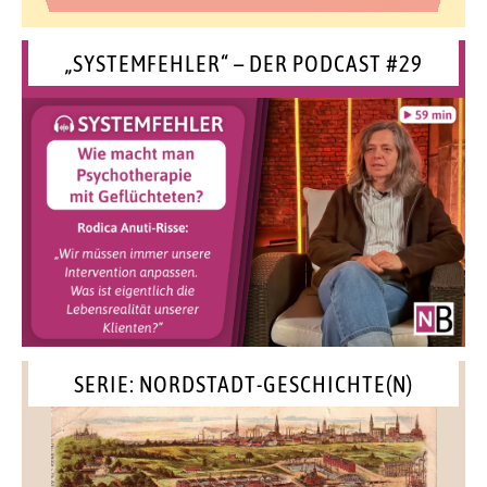
„SYSTEMFEHLER“ – DER PODCAST #29
SERIE: NORDSTADT-GESCHICHTE(N)