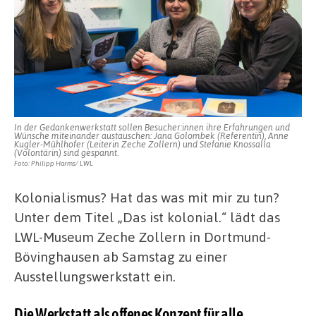
Zeche
Zollern
der
Spurensuche
In der Gedankenwerkstatt sollen Besucher:innen ihre Erfahrungen und
Wünsche miteinander austauschen: Jana Golombek (Referentin), Anne
Kugler-Mühlhofer (Leiterin Zeche Zollern) und Stefanie Knossalla
(Volontärin) sind gespannt.
Foto: Philipp Harms/ LWL
Kolonialismus? Hat das was mit mir zu tun?
Unter dem Titel „Das ist kolonial.“ lädt das
LWL-Museum Zeche Zollern in Dortmund-
Bövinghausen ab Samstag zu einer
Ausstellungswerkstatt ein.
Die Werkstatt als offenes Konzept für alle