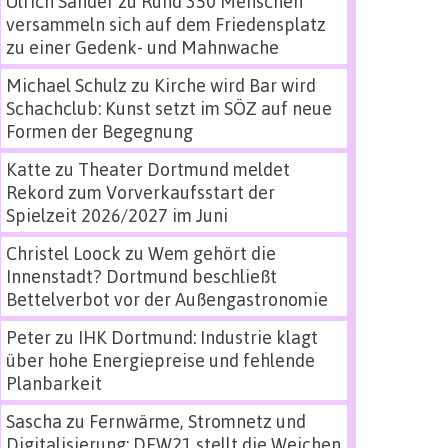
Ulrich Sander
zu
Rund 350 Menschen
versammeln sich auf dem Friedensplatz
zu einer Gedenk- und Mahnwache
Michael Schulz
zu
Kirche wird Bar wird
Schachclub: Kunst setzt im SÖZ auf neue
Formen der Begegnung
Katte
zu
Theater Dortmund meldet
Rekord zum Vorverkaufsstart der
Spielzeit 2026/2027 im Juni
Christel Loock
zu
Wem gehört die
Innenstadt? Dortmund beschließt
Bettelverbot vor der Außengastronomie
Peter
zu
IHK Dortmund: Industrie klagt
über hohe Energiepreise und fehlende
Planbarkeit
Sascha
zu
Fernwärme, Stromnetz und
Digitalisierung: DEW21 stellt die Weichen