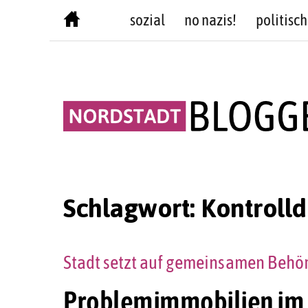
Skip
sozial
no nazis!
politisch
to
content
Schlagwort:
Kontrolld
Stadt setzt auf gemeinsamen Behö
Problemimmobilien im 