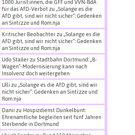
1000 Jurist:innen, die GFF und VVN-BdA
für das AfD-Verbot
zu
„Solange es die
AfD gibt, sind wir nicht sicher“: Gedenken
an Sinti:zze und Rom:nja
Kritischer Beobachter
zu
„Solange es die
AfD gibt, sind wir nicht sicher“: Gedenken
an Sinti:zze und Rom:nja
Udo Stailer
zu
Stadtbahn Dortmund: „B-
Wagen“-Modernisierung kann nach
Insolvenz doch weitergehen
Ulli
zu
„Solange es die AfD gibt, sind wir
nicht sicher“: Gedenken an Sinti:zze und
Rom:nja
Danii
zu
Hospizdienst Dunkelbunt:
Ehrenamtliche begleiten seit fünf Jahren
Sterbende in Dortmund