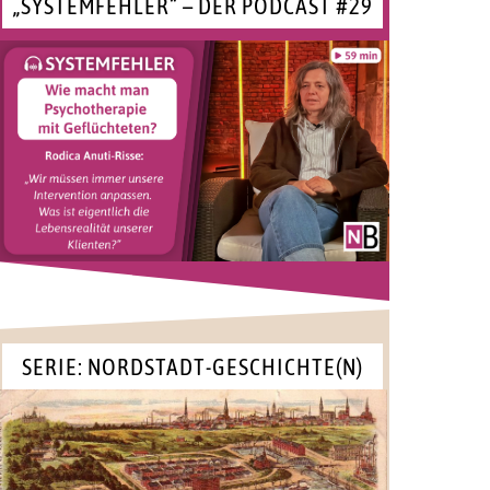
„SYSTEMFEHLER“ – DER PODCAST #29
SERIE: NORDSTADT-GESCHICHTE(N)