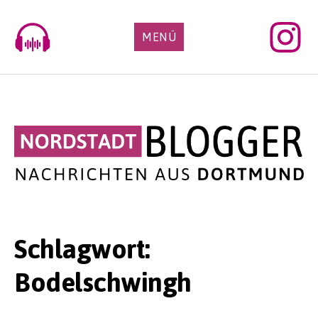
Skip
to
MENÜ
content
Schlagwort:
Bodelschwingh