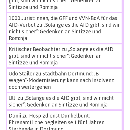
gibt, sind wir nicht sicher“: Gedenken an
Sinti:zze und Rom:nja
1000 Jurist:innen, die GFF und VVN-BdA für das
AfD-Verbot
zu
„Solange es die AfD gibt, sind wir
nicht sicher“: Gedenken an Sinti:zze und
Rom:nja
Kritischer Beobachter
zu
„Solange es die AfD
gibt, sind wir nicht sicher“: Gedenken an
Sinti:zze und Rom:nja
Udo Stailer
zu
Stadtbahn Dortmund: „B-
Wagen“-Modernisierung kann nach Insolvenz
doch weitergehen
Ulli
zu
„Solange es die AfD gibt, sind wir nicht
sicher“: Gedenken an Sinti:zze und Rom:nja
Danii
zu
Hospizdienst Dunkelbunt:
Ehrenamtliche begleiten seit fünf Jahren
Sterbende in Dortmund