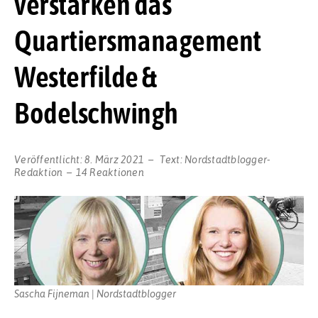
verstärken das
Quartiersmanagement
Westerfilde &
Bodelschwingh
Veröffentlicht:
8. März 2021
Text:
Nordstadtblogger-
Redaktion
14 Reaktionen
Sascha Fijneman | Nordstadtblogger