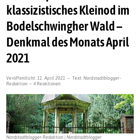
klassizistisches Kleinod im
Bodelschwingher Wald –
Denkmal des Monats April
2021
Veröffentlicht:
11. April 2021
Text:
Nordstadtblogger-
Redaktion
4 Reaktionen
Nordstadtblogger-Redaktion | Nordstadtblogger