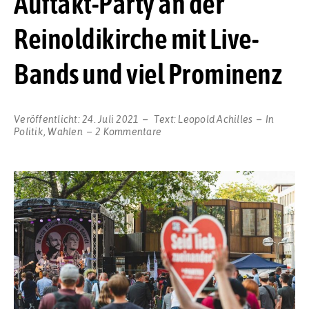
Auftakt-Party an der
Reinoldikirche mit Live-
Bands und viel Prominenz
Veröffentlicht:
24. Juli 2021
Text:
Leopold Achilles
In
zu
Politik
,
Wahlen
2 Kommentare
„Die
Partei“
Dortmund
feierte
ihre
Wahlkampf-
Auftakt-
Party
an
der
Reinoldikirche
mit
Live-
Bands