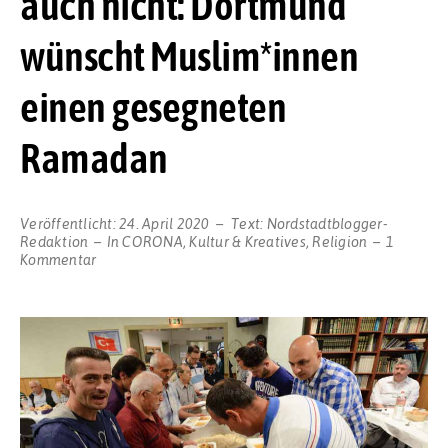
auch nicht: Dortmund
wünscht Muslim*innen
einen gesegneten
Ramadan
Veröffentlicht:
24. April 2020
Text:
Nordstadtblogger-
Redaktion
In
CORONA
,
Kultur & Kreatives
,
Religion
1
zu
Kommentar
Das
Virus
kennt
keine
Grenzen
–
unsere
Gebete
auch
nicht: