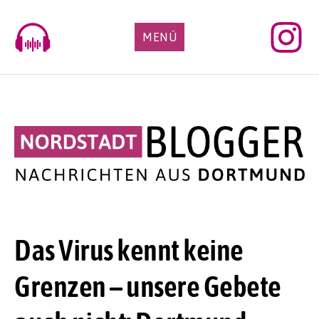
Skip
to
MENÜ
content
Das Virus kennt keine
Grenzen – unsere Gebete