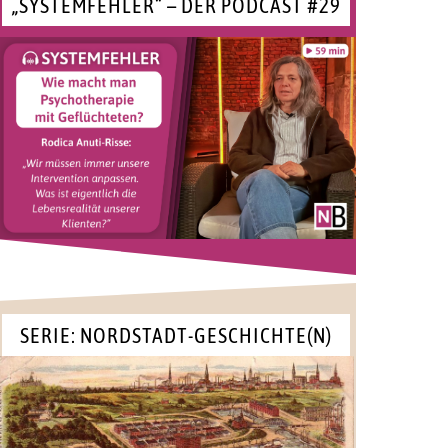
„SYSTEMFEHLER“ – DER PODCAST #29
SERIE: NORDSTADT-GESCHICHTE(N)