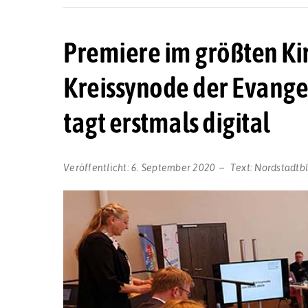
Premiere im größten Ki
Kreissynode der Evange
tagt erstmals digital
Veröffentlicht:
6. September 2020
Text:
Nordstadtb