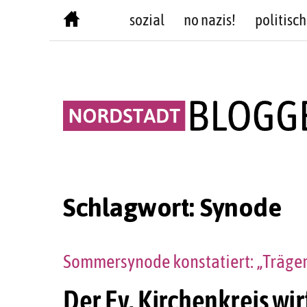
Skip
sozial
no nazis!
politisch
to
content
Schlagwort:
Synode
Sommersynode konstatiert: „Trägersc
Der Ev. Kirchenkreis wir