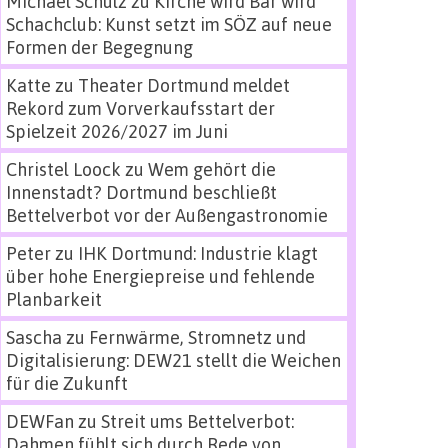
Michael Schulz
zu
Kirche wird Bar wird
Schachclub: Kunst setzt im SÖZ auf neue
Formen der Begegnung
Katte
zu
Theater Dortmund meldet
Rekord zum Vorverkaufsstart der
Spielzeit 2026/2027 im Juni
Christel Loock
zu
Wem gehört die
Innenstadt? Dortmund beschließt
Bettelverbot vor der Außengastronomie
Peter
zu
IHK Dortmund: Industrie klagt
über hohe Energiepreise und fehlende
Planbarkeit
Sascha
zu
Fernwärme, Stromnetz und
Digitalisierung: DEW21 stellt die Weichen
für die Zukunft
DEWFan
zu
Streit ums Bettelverbot:
Dahmen fühlt sich durch Rede von