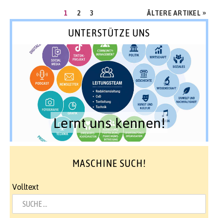
Seitennummerierung
SEITE
SEITE
SEITE
»
1
2
3
ÄLTERE ARTIKEL
der
UNTERSTÜTZE UNS
Beiträge
Lernt uns kennen!
MASCHINE SUCH!
Volltext