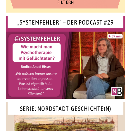
„SYSTEMFEHLER“ – DER PODCAST #29
SERIE: NORDSTADT-GESCHICHTE(N)