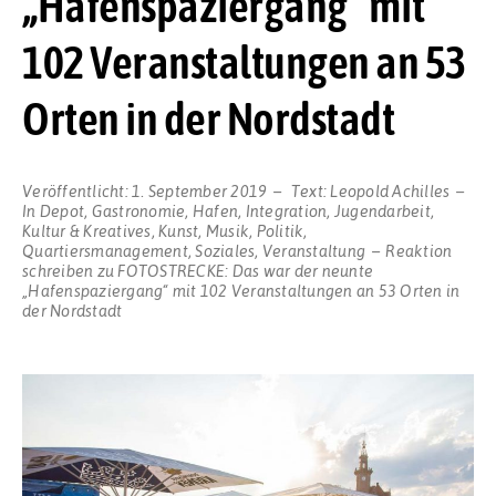
„Hafenspaziergang“ mit
102 Veranstaltungen an 53
Orten in der Nordstadt
Veröffentlicht:
1. September 2019
Text:
Leopold Achilles
In
Depot
,
Gastronomie
,
Hafen
,
Integration
,
Jugendarbeit
,
Kultur & Kreatives
,
Kunst
,
Musik
,
Politik
,
Quartiersmanagement
,
Soziales
,
Veranstaltung
Reaktion
schreiben
zu FOTOSTRECKE: Das war der neunte
„Hafenspaziergang“ mit 102 Veranstaltungen an 53 Orten in
der Nordstadt