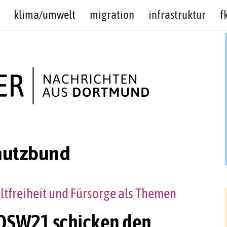
klima/umwelt
migration
infrastruktur
f
hutzbund
altfreiheit und Fürsorge als Themen
DSW21 schicken den