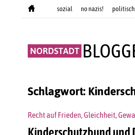
Skip
sozial
no nazis!
politisch
to
content
Schlagwort:
Kindersc
Recht auf Frieden, Gleichheit, Gew
Kinderschutzbund und 