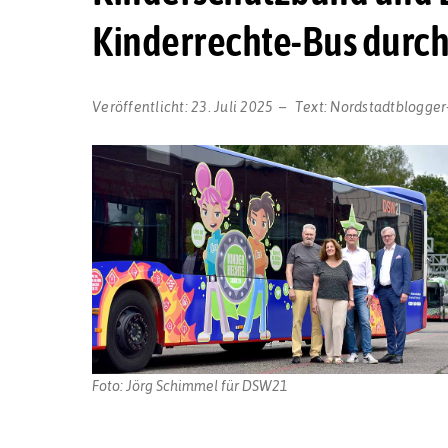
Kinderrechte-Bus durc
Veröffentlicht:
23. Juli 2025
Text:
Nordstadtblogger
Foto: Jörg Schimmel für DSW21