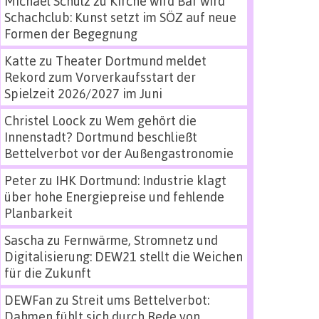
Michael Schulz
zu
Kirche wird Bar wird
Schachclub: Kunst setzt im SÖZ auf neue
Formen der Begegnung
Katte
zu
Theater Dortmund meldet
Rekord zum Vorverkaufsstart der
Spielzeit 2026/2027 im Juni
Christel Loock
zu
Wem gehört die
Innenstadt? Dortmund beschließt
Bettelverbot vor der Außengastronomie
Peter
zu
IHK Dortmund: Industrie klagt
über hohe Energiepreise und fehlende
Planbarkeit
Sascha
zu
Fernwärme, Stromnetz und
Digitalisierung: DEW21 stellt die Weichen
für die Zukunft
DEWFan
zu
Streit ums Bettelverbot:
Dahmen fühlt sich durch Rede von