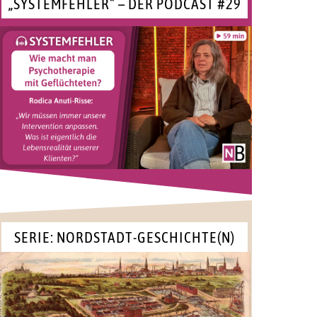
„SYSTEMFEHLER“ – DER PODCAST #29
SERIE: NORDSTADT-GESCHICHTE(N)