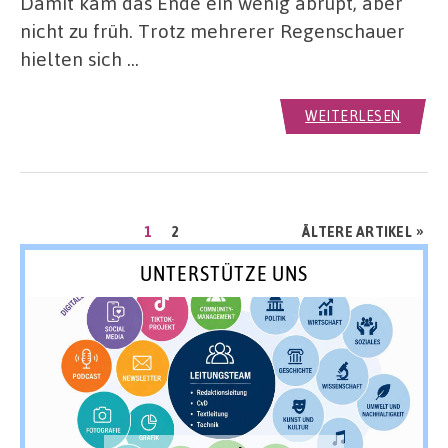
Damit kam das Ende ein wenig abrupt, aber
nicht zu früh. Trotz mehrerer Regenschauer
hielten sich …
WEITERLESEN
Seitennummerierung
SEITE
SEITE
»
1
2
ÄLTERE ARTIKEL
der
UNTERSTÜTZE UNS
Beiträge