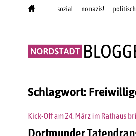
Skip
sozial
no nazis!
politisch
to
content
Schlagwort:
Freiwill
Kick-Off am 24. März im Rathaus b
Dortmunder Tatendrang 