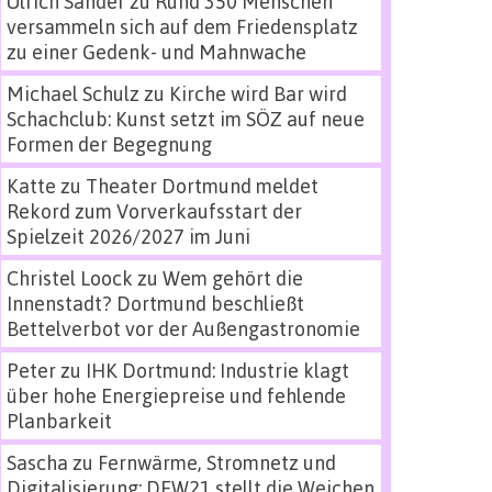
Ulrich Sander
zu
Rund 350 Menschen
versammeln sich auf dem Friedensplatz
zu einer Gedenk- und Mahnwache
Michael Schulz
zu
Kirche wird Bar wird
Schachclub: Kunst setzt im SÖZ auf neue
Formen der Begegnung
Katte
zu
Theater Dortmund meldet
Rekord zum Vorverkaufsstart der
Spielzeit 2026/2027 im Juni
Christel Loock
zu
Wem gehört die
Innenstadt? Dortmund beschließt
Bettelverbot vor der Außengastronomie
Peter
zu
IHK Dortmund: Industrie klagt
über hohe Energiepreise und fehlende
Planbarkeit
Sascha
zu
Fernwärme, Stromnetz und
Digitalisierung: DEW21 stellt die Weichen