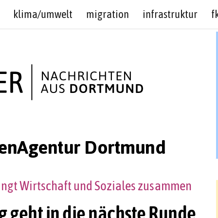
klima/umwelt
migration
infrastruktur
f
igenAgentur Dortmund
ringt Wirtschaft und Soziales zusammen
geht in die nächste Runde