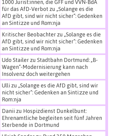
1000 Jurist:innen, die GFF und VVN-BdA
für das AfD-Verbot
zu
„Solange es die
AfD gibt, sind wir nicht sicher“: Gedenken
an Sinti:zze und Rom:nja
Kritischer Beobachter
zu
„Solange es die
AfD gibt, sind wir nicht sicher“: Gedenken
an Sinti:zze und Rom:nja
Udo Stailer
zu
Stadtbahn Dortmund: „B-
Wagen“-Modernisierung kann nach
Insolvenz doch weitergehen
Ulli
zu
„Solange es die AfD gibt, sind wir
nicht sicher“: Gedenken an Sinti:zze und
Rom:nja
Danii
zu
Hospizdienst Dunkelbunt:
Ehrenamtliche begleiten seit fünf Jahren
Sterbende in Dortmund