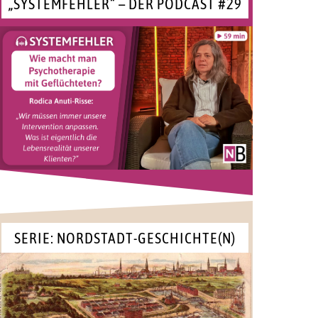
„SYSTEMFEHLER“ – DER PODCAST #29
SERIE: NORDSTADT-GESCHICHTE(N)