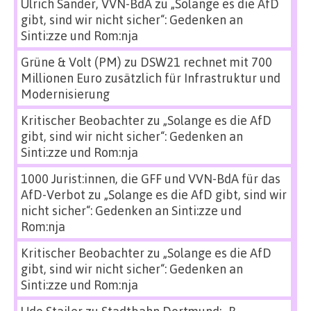
Ulrich Sander, VVN-BdA
zu
„Solange es die AfD
gibt, sind wir nicht sicher“: Gedenken an
Sinti:zze und Rom:nja
Grüne & Volt (PM)
zu
DSW21 rechnet mit 700
Millionen Euro zusätzlich für Infrastruktur und
Modernisierung
Kritischer Beobachter
zu
„Solange es die AfD
gibt, sind wir nicht sicher“: Gedenken an
Sinti:zze und Rom:nja
1000 Jurist:innen, die GFF und VVN-BdA für das
AfD-Verbot
zu
„Solange es die AfD gibt, sind wir
nicht sicher“: Gedenken an Sinti:zze und
Rom:nja
Kritischer Beobachter
zu
„Solange es die AfD
gibt, sind wir nicht sicher“: Gedenken an
Sinti:zze und Rom:nja
Udo Stailer
zu
Stadtbahn Dortmund: „B-