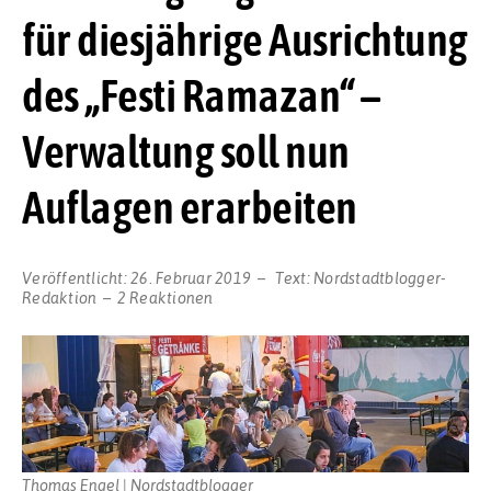
für diesjährige Ausrichtung
des „Festi Ramazan“ –
Verwaltung soll nun
Auflagen erarbeiten
Veröffentlicht:
26. Februar 2019
Text:
Nordstadtblogger-
Redaktion
2 Reaktionen
Thomas Engel | Nordstadtblogger