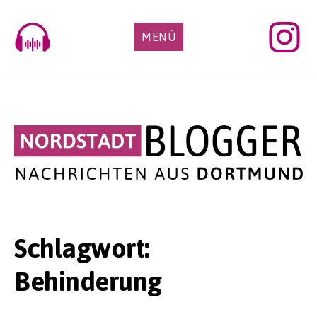
Skip
to
MENÜ
content
Schlagwort:
Behinderung