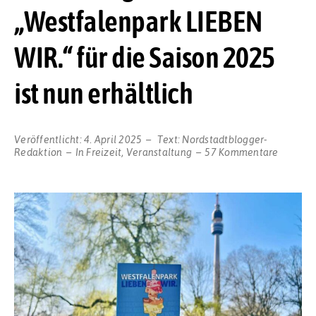
„Westfalenpark LIEBEN
WIR.“ für die Saison 2025
ist nun erhältlich
Veröffentlicht:
4. April 2025
Text:
Nordstadtblogger-
zu
Redaktion
In
Freizeit
,
Veranstaltung
57 Kommentare
Neues
Progra
„Westfa
LIEBEN
WIR.“
für
die
Saison
2025
ist
nun
erhältli