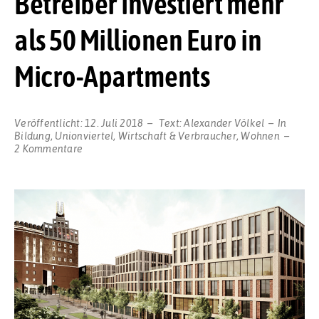
Betreiber investiert mehr
als 50 Millionen Euro in
Micro-Apartments
Veröffentlicht:
12. Juli 2018
Text:
Alexander Völkel
In
Bildung
,
Unionviertel
,
Wirtschaft & Verbraucher
,
Wohnen
zu
2 Kommentare
Studentisches
Wohnen
am
Dortmunder
U:
Privater
Betreiber
investiert
mehr
als
50
Millionen
Euro