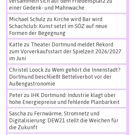
versammeln sich auf dem Friedensplatz zu
einer Gedenk- und Mahnwache
Michael Schulz
zu
Kirche wird Bar wird
Schachclub: Kunst setzt im SÖZ auf neue
Formen der Begegnung
Katte
zu
Theater Dortmund meldet Rekord
zum Vorverkaufsstart der Spielzeit 2026/2027
im Juni
Christel Loock
zu
Wem gehört die Innenstadt?
Dortmund beschließt Bettelverbot vor der
Außengastronomie
Peter
zu
IHK Dortmund: Industrie klagt über
hohe Energiepreise und fehlende Planbarkeit
Sascha
zu
Fernwärme, Stromnetz und
Digitalisierung: DEW21 stellt die Weichen für
die Zukunft