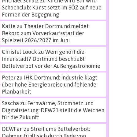
Michael Schulz
zu
Kirche wird Bar wird
Schachclub: Kunst setzt im SÖZ auf neue
Formen der Begegnung
Katte
zu
Theater Dortmund meldet
Rekord zum Vorverkaufsstart der
Spielzeit 2026/2027 im Juni
Christel Loock
zu
Wem gehört die
Innenstadt? Dortmund beschließt
Bettelverbot vor der Außengastronomie
Peter
zu
IHK Dortmund: Industrie klagt
über hohe Energiepreise und fehlende
Planbarkeit
Sascha
zu
Fernwärme, Stromnetz und
Digitalisierung: DEW21 stellt die Weichen
für die Zukunft
DEWFan
zu
Streit ums Bettelverbot:
Dahmen fühlt sich durch Rede von