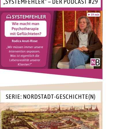
„SYSTEMFEHLER“ – DER PODCAST #29
SERIE: NORDSTADT-GESCHICHTE(N)