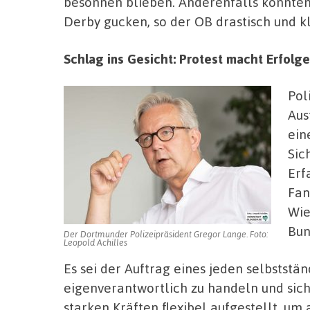
besonnen blieben. Anderenfalls könnten 
Derby gucken, so der OB drastisch und kl
Schlag ins Gesicht: Protest macht Erfolg
Pol
Aus
ein
Sic
Erf
Fan
Wie
Bun
Der Dortmunder Polizeipräsident Gregor Lange. Foto:
Leopold Achilles
Es sei der Auftrag eines jeden selbstst
eigenverantwortlich zu handeln und sich 
starken Kräften flexibel aufgestellt, um 