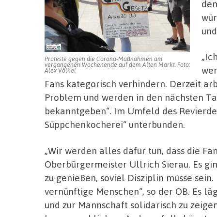
dem
wür
und
„Ic
Proteste gegen die Corona-Maßnahmen am
vergangenen Wochenende auf dem Alten Markt. Foto:
wer
Alex Völkel
Fans kategorisch verhindern. Derzeit ar
Problem und werden in den nächsten Tag
bekanntgeben“. Im Umfeld des Revierder
Süppchenkocherei“ unterbunden.
„Wir werden alles dafür tun, dass die F
Oberbürgermeister Ullrich Sierau. Es gi
zu genießen, soviel Disziplin müsse sein.
vernünftige Menschen“, so der OB. Es lä
und zur Mannschaft solidarisch zu zeigen