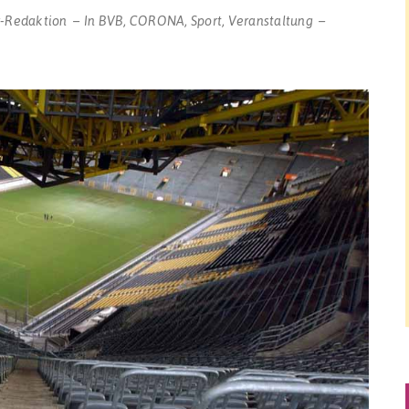
r-Redaktion
In
BVB
,
CORONA
,
Sport
,
Veranstaltung