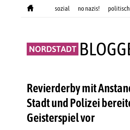
Skip
sozial
no nazis!
politisch
to
content
Revierderby mit Anstan
Stadt und Polizei bereit
Geisterspiel vor