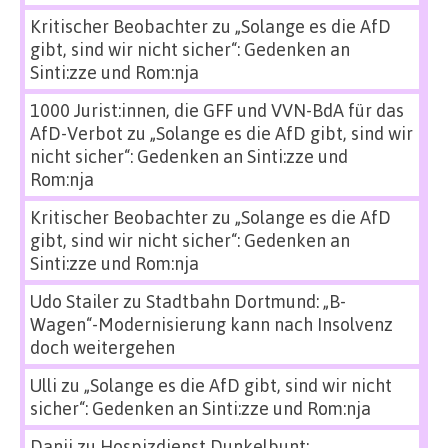
Kritischer Beobachter
zu
„Solange es die AfD
gibt, sind wir nicht sicher“: Gedenken an
Sinti:zze und Rom:nja
1000 Jurist:innen, die GFF und VVN-BdA für das
AfD-Verbot
zu
„Solange es die AfD gibt, sind wir
nicht sicher“: Gedenken an Sinti:zze und
Rom:nja
Kritischer Beobachter
zu
„Solange es die AfD
gibt, sind wir nicht sicher“: Gedenken an
Sinti:zze und Rom:nja
Udo Stailer
zu
Stadtbahn Dortmund: „B-
Wagen“-Modernisierung kann nach Insolvenz
doch weitergehen
Ulli
zu
„Solange es die AfD gibt, sind wir nicht
sicher“: Gedenken an Sinti:zze und Rom:nja
Danii
zu
Hospizdienst Dunkelbunt: