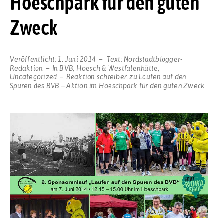
Hoeschpark für den guten
Zweck
Veröffentlicht:
1. Juni 2014
Text:
Nordstadtblogger-
Redaktion
In
BVB
,
Hoesch & Westfalenhütte
,
Uncategorized
Reaktion schreiben
zu Laufen auf den
Spuren des BVB – Aktion im Hoeschpark für den guten Zweck