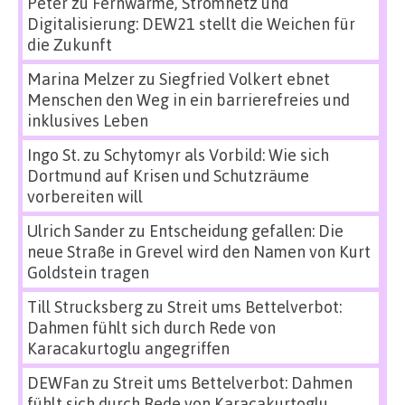
Peter
zu
Fernwärme, Stromnetz und
Digitalisierung: DEW21 stellt die Weichen für
die Zukunft
Marina Melzer
zu
Siegfried Volkert ebnet
Menschen den Weg in ein barrierefreies und
inklusives Leben
Ingo St.
zu
Schytomyr als Vorbild: Wie sich
Dortmund auf Krisen und Schutzräume
vorbereiten will
Ulrich Sander
zu
Entscheidung gefallen: Die
neue Straße in Grevel wird den Namen von Kurt
Goldstein tragen
Till Strucksberg
zu
Streit ums Bettelverbot:
Dahmen fühlt sich durch Rede von
Karacakurtoglu angegriffen
DEWFan
zu
Streit ums Bettelverbot: Dahmen
fühlt sich durch Rede von Karacakurtoglu