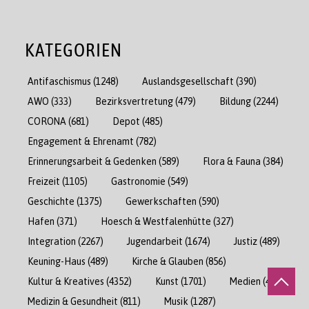
KATEGORIEN
Antifaschismus
(1248)
Auslandsgesellschaft
(390)
AWO
(333)
Bezirksvertretung
(479)
Bildung
(2244)
CORONA
(681)
Depot
(485)
Engagement & Ehrenamt
(782)
Erinnerungsarbeit & Gedenken
(589)
Flora & Fauna
(384)
Freizeit
(1105)
Gastronomie
(549)
Geschichte
(1375)
Gewerkschaften
(590)
Hafen
(371)
Hoesch & Westfalenhütte
(327)
Integration
(2267)
Jugendarbeit
(1674)
Justiz
(489)
Keuning-Haus
(489)
Kirche & Glauben
(856)
Kultur & Kreatives
(4352)
Kunst
(1701)
Medien
(471)
Medizin & Gesundheit
(811)
Musik
(1287)