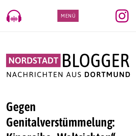
Skip
to
MENÜ
content
Gegen
Genitalverstümmelung: