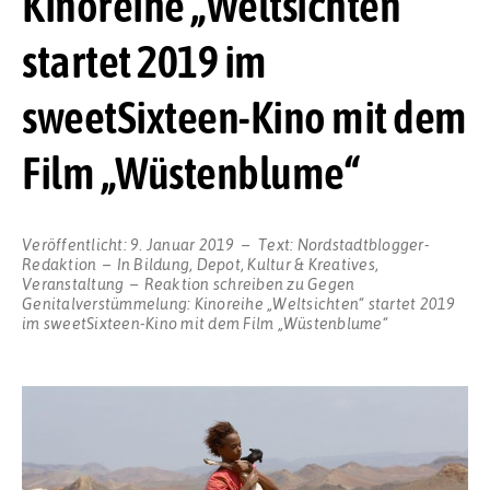
Kinoreihe „Weltsichten“
startet 2019 im
sweetSixteen-Kino mit dem
Film „Wüstenblume“
Veröffentlicht:
9. Januar 2019
Text:
Nordstadtblogger-
Redaktion
In
Bildung
,
Depot
,
Kultur & Kreatives
,
Veranstaltung
Reaktion schreiben
zu Gegen
Genitalverstümmelung: Kinoreihe „Weltsichten“ startet 2019
im sweetSixteen-Kino mit dem Film „Wüstenblume“