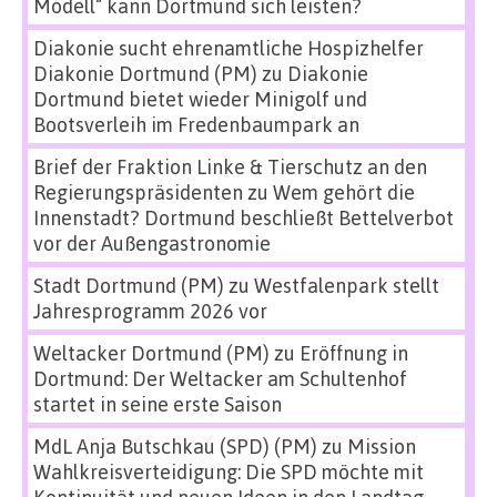
Modell“ kann Dortmund sich leisten?
Diakonie sucht ehrenamtliche Hospizhelfer
Diakonie Dortmund (PM)
zu
Diakonie
Dortmund bietet wieder Minigolf und
Bootsverleih im Fredenbaumpark an
Brief der Fraktion Linke & Tierschutz an den
Regierungspräsidenten
zu
Wem gehört die
Innenstadt? Dortmund beschließt Bettelverbot
vor der Außengastronomie
Stadt Dortmund (PM)
zu
Westfalenpark stellt
Jahresprogramm 2026 vor
Weltacker Dortmund (PM)
zu
Eröffnung in
Dortmund: Der Weltacker am Schultenhof
startet in seine erste Saison
MdL Anja Butschkau (SPD) (PM)
zu
Mission
Wahlkreisverteidigung: Die SPD möchte mit
Kontinuität und neuen Ideen in den Landtag