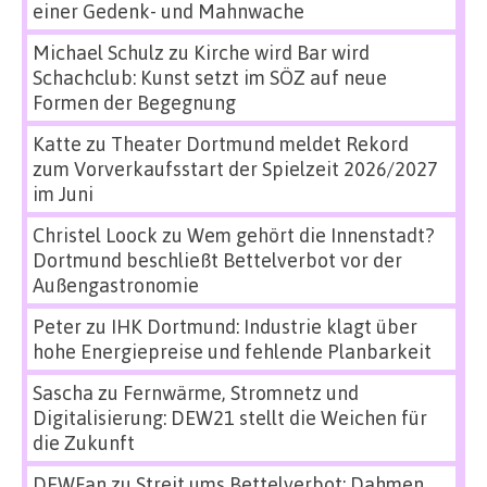
einer Gedenk- und Mahnwache
Michael Schulz
zu
Kirche wird Bar wird
Schachclub: Kunst setzt im SÖZ auf neue
Formen der Begegnung
Katte
zu
Theater Dortmund meldet Rekord
zum Vorverkaufsstart der Spielzeit 2026/2027
im Juni
Christel Loock
zu
Wem gehört die Innenstadt?
Dortmund beschließt Bettelverbot vor der
Außengastronomie
Peter
zu
IHK Dortmund: Industrie klagt über
hohe Energiepreise und fehlende Planbarkeit
Sascha
zu
Fernwärme, Stromnetz und
Digitalisierung: DEW21 stellt die Weichen für
die Zukunft
DEWFan
zu
Streit ums Bettelverbot: Dahmen