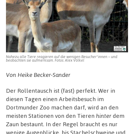
und
Beschäftigungstherapie
gegen
tierische
Langeweile
Nahezu alle Tiere reagieren auf die wenigen Besucher*innen – und
beobachten sie aufmerksam. Fotos: Alex Völkel
Von Heike Becker-Sander
Der Rollentausch ist (fast) perfekt. Wer in
diesen Tagen einen Arbeitsbesuch im
Dortmunder Zoo machen darf, wird an den
meisten Stationen von den Tieren
hinter
dem
Zaun bestaunt. In der Regel braucht es nur
wenige Augenblicke, bis Stachelschweine und