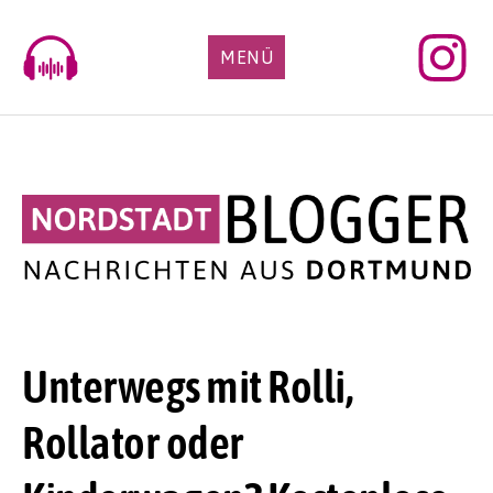
Skip
to
MENÜ
content
Unterwegs mit Rolli,
Rollator oder