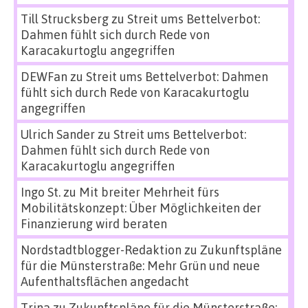
Till Strucksberg
zu
Streit ums Bettelverbot:
Dahmen fühlt sich durch Rede von
Karacakurtoglu angegriffen
DEWFan
zu
Streit ums Bettelverbot: Dahmen
fühlt sich durch Rede von Karacakurtoglu
angegriffen
Ulrich Sander
zu
Streit ums Bettelverbot:
Dahmen fühlt sich durch Rede von
Karacakurtoglu angegriffen
Ingo St.
zu
Mit breiter Mehrheit fürs
Mobilitätskonzept: Über Möglichkeiten der
Finanzierung wird beraten
Nordstadtblogger-Redaktion
zu
Zukunftspläne
für die Münsterstraße: Mehr Grün und neue
Aufenthaltsflächen angedacht
Trina
zu
Zukunftspläne für die Münsterstraße: