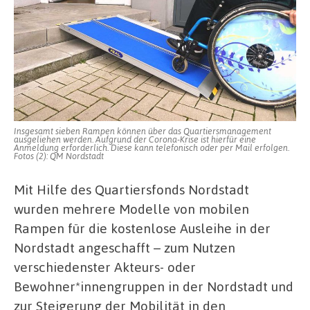
für
die
Barrierefreiheit
in
der
Nordstadt
Insgesamt sieben Rampen können über das Quartiersmanagement
ausgeliehen werden. Aufgrund der Corona-Krise ist hierfür eine
Anmeldung erforderlich. Diese kann telefonisch oder per Mail erfolgen.
Fotos (2): QM Nordstadt
Mit Hilfe des Quartiersfonds Nordstadt
wurden mehrere Modelle von mobilen
Rampen für die kostenlose Ausleihe in der
Nordstadt angeschafft – zum Nutzen
verschiedenster Akteurs- oder
Bewohner*innengruppen in der Nordstadt und
zur Steigerung der Mobilität in den