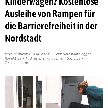
Kinderwagen? Kostenlose
Ausleihe von Rampen für
die Barrierefreiheit in der
Nordstadt
Veröffentlicht:
10. Mai 2020
Text:
Nordstadtblogger-
Redaktion
In
Quartiersmanagement
,
Soziales
zu
2 Kommentare
Unterwegs
mit
Rolli,
Rollator
oder
Kinderwagen?
Kostenlose
Ausleihe
von
Rampen