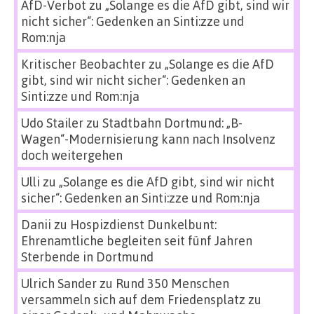
AfD-Verbot
zu
„Solange es die AfD gibt, sind wir
nicht sicher“: Gedenken an Sinti:zze und
Rom:nja
Kritischer Beobachter
zu
„Solange es die AfD
gibt, sind wir nicht sicher“: Gedenken an
Sinti:zze und Rom:nja
Udo Stailer
zu
Stadtbahn Dortmund: „B-
Wagen“-Modernisierung kann nach Insolvenz
doch weitergehen
Ulli
zu
„Solange es die AfD gibt, sind wir nicht
sicher“: Gedenken an Sinti:zze und Rom:nja
Danii
zu
Hospizdienst Dunkelbunt:
Ehrenamtliche begleiten seit fünf Jahren
Sterbende in Dortmund
Ulrich Sander
zu
Rund 350 Menschen
versammeln sich auf dem Friedensplatz zu