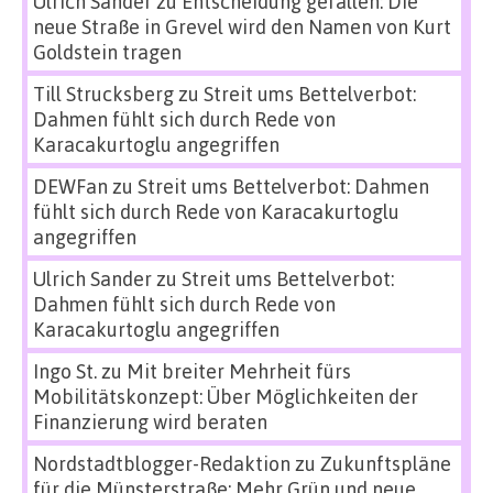
Ulrich Sander
zu
Entscheidung gefallen: Die
neue Straße in Grevel wird den Namen von Kurt
Goldstein tragen
Till Strucksberg
zu
Streit ums Bettelverbot:
Dahmen fühlt sich durch Rede von
Karacakurtoglu angegriffen
DEWFan
zu
Streit ums Bettelverbot: Dahmen
fühlt sich durch Rede von Karacakurtoglu
angegriffen
Ulrich Sander
zu
Streit ums Bettelverbot:
Dahmen fühlt sich durch Rede von
Karacakurtoglu angegriffen
Ingo St.
zu
Mit breiter Mehrheit fürs
Mobilitätskonzept: Über Möglichkeiten der
Finanzierung wird beraten
Nordstadtblogger-Redaktion
zu
Zukunftspläne
für die Münsterstraße: Mehr Grün und neue