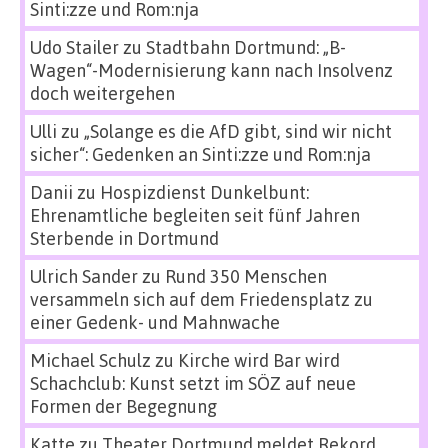
Sinti:zze und Rom:nja
Udo Stailer
zu
Stadtbahn Dortmund: „B-
Wagen“-Modernisierung kann nach Insolvenz
doch weitergehen
Ulli
zu
„Solange es die AfD gibt, sind wir nicht
sicher“: Gedenken an Sinti:zze und Rom:nja
Danii
zu
Hospizdienst Dunkelbunt:
Ehrenamtliche begleiten seit fünf Jahren
Sterbende in Dortmund
Ulrich Sander
zu
Rund 350 Menschen
versammeln sich auf dem Friedensplatz zu
einer Gedenk- und Mahnwache
Michael Schulz
zu
Kirche wird Bar wird
Schachclub: Kunst setzt im SÖZ auf neue
Formen der Begegnung
Katte
zu
Theater Dortmund meldet Rekord