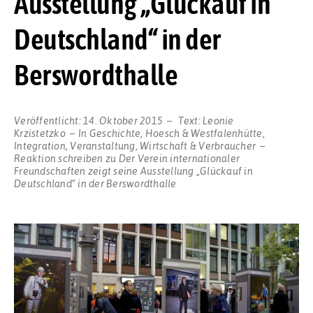
Ausstellung „Glückauf in
Deutschland“ in der
Berswordthalle
Veröffentlicht:
14. Oktober 2015
Text:
Leonie
Krzistetzko
In
Geschichte
,
Hoesch & Westfalenhütte
,
Integration
,
Veranstaltung
,
Wirtschaft & Verbraucher
Reaktion schreiben
zu Der Verein internationaler
Freundschaften zeigt seine Ausstellung „Glückauf in
Deutschland“ in der Berswordthalle