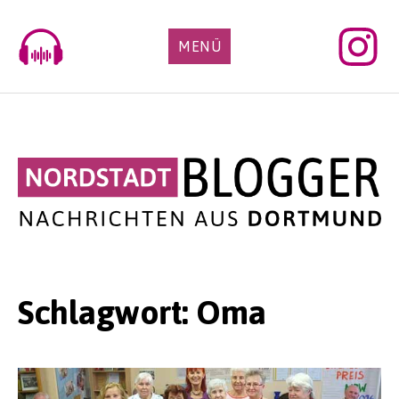
Skip
to
MENÜ
content
Schlagwort:
Oma