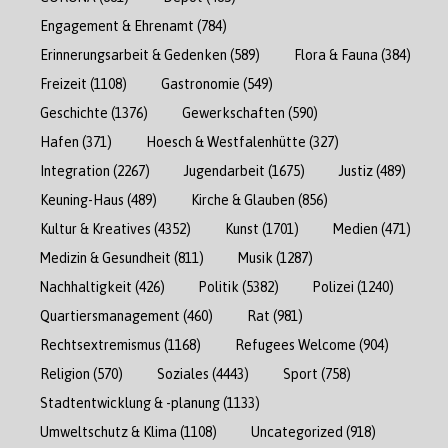
Engagement & Ehrenamt
(784)
Erinnerungsarbeit & Gedenken
(589)
Flora & Fauna
(384)
Freizeit
(1108)
Gastronomie
(549)
Geschichte
(1376)
Gewerkschaften
(590)
Hafen
(371)
Hoesch & Westfalenhütte
(327)
Integration
(2267)
Jugendarbeit
(1675)
Justiz
(489)
Keuning-Haus
(489)
Kirche & Glauben
(856)
Kultur & Kreatives
(4352)
Kunst
(1701)
Medien
(471)
Medizin & Gesundheit
(811)
Musik
(1287)
Nachhaltigkeit
(426)
Politik
(5382)
Polizei
(1240)
Quartiersmanagement
(460)
Rat
(981)
Rechtsextremismus
(1168)
Refugees Welcome
(904)
Religion
(570)
Soziales
(4443)
Sport
(758)
Stadtentwicklung & -planung
(1133)
Umweltschutz & Klima
(1108)
Uncategorized
(918)