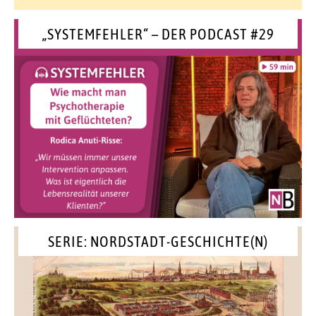
„SYSTEMFEHLER“ – DER PODCAST #29
SERIE: NORDSTADT-GESCHICHTE(N)