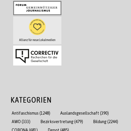
KATEGORIEN
Antifaschismus
(1248)
Auslandsgesellschaft
(390)
AWO
(333)
Bezirksvertretung
(479)
Bildung
(2244)
CORONA
(681)
Depot
(485)