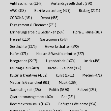
Antifaschismus
(1247)
Auslandsgesellschaft
(390)
AWO
(333)
Bezirksvertretung
(479)
Bildung
(2241)
CORONA
(681)
Depot
(485)
Engagement & Ehrenamt
(781)
Erinnerungsarbeit & Gedenken
(589)
Flora & Fauna
(383)
Freizeit
(1104)
Gastronomie
(549)
Geschichte
(1375)
Gewerkschaften
(590)
Hafen
(371)
Hoesch & Westfalenhütte
(327)
Integration
(2267)
Jugendarbeit
(1674)
Justiz
(488)
Keuning-Haus
(489)
Kirche & Glauben
(856)
Kultur & Kreatives
(4352)
Kunst
(1701)
Medien
(471)
Medizin & Gesundheit
(811)
Musik
(1287)
Nachhaltigkeit
(426)
Politik
(5380)
Polizei
(1239)
Quartiersmanagement
(460)
Rat
(981)
Rechtsextremismus
(1167)
Refugees Welcome
(904)