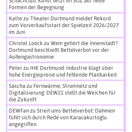
Schachclub: Kunst setzt im SÖZ auf neue
Formen der Begegnung
Katte
zu
Theater Dortmund meldet Rekord
zum Vorverkaufsstart der Spielzeit 2026/2027
im Juni
Christel Loock
zu
Wem gehört die Innenstadt?
Dortmund beschließt Bettelverbot vor der
Außengastronomie
Peter
zu
IHK Dortmund: Industrie klagt über
hohe Energiepreise und fehlende Planbarkeit
Sascha
zu
Fernwärme, Stromnetz und
Digitalisierung: DEW21 stellt die Weichen für
die Zukunft
DEWFan
zu
Streit ums Bettelverbot: Dahmen
fühlt sich durch Rede von Karacakurtoglu
angegriffen