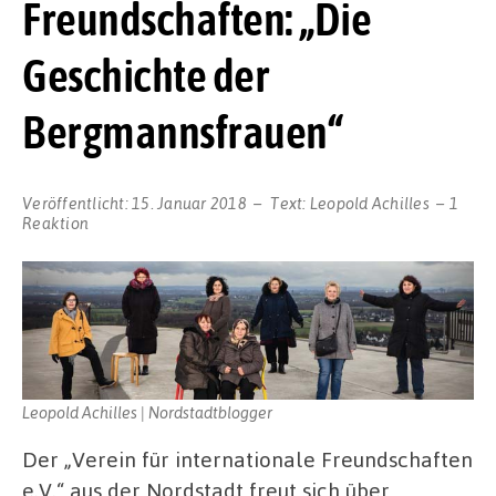
Freundschaften: „Die
Geschichte der
Bergmannsfrauen“
Veröffentlicht:
15. Januar 2018
Text:
Leopold Achilles
1
Reaktion
Leopold Achilles | Nordstadtblogger
Der „Verein für internationale Freundschaften
e.V.“ aus der Nordstadt freut sich über