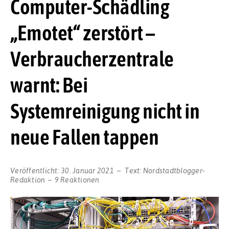
Computer-Schädling
„Emotet“ zerstört –
Verbraucherzentrale
warnt: Bei
Systemreinigung nicht in
neue Fallen tappen
Veröffentlicht:
30. Januar 2021
Text:
Nordstadtblogger-
Redaktion
9 Reaktionen