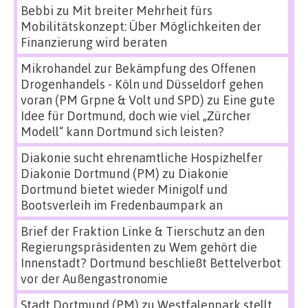
Bebbi
zu
Mit breiter Mehrheit fürs
Mobilitätskonzept: Über Möglichkeiten der
Finanzierung wird beraten
Mikrohandel zur Bekämpfung des Offenen
Drogenhandels - Köln und Düsseldorf gehen
voran (PM Grpne & Volt und SPD)
zu
Eine gute
Idee für Dortmund, doch wie viel „Zürcher
Modell“ kann Dortmund sich leisten?
Diakonie sucht ehrenamtliche Hospizhelfer
Diakonie Dortmund (PM)
zu
Diakonie
Dortmund bietet wieder Minigolf und
Bootsverleih im Fredenbaumpark an
Brief der Fraktion Linke & Tierschutz an den
Regierungspräsidenten
zu
Wem gehört die
Innenstadt? Dortmund beschließt Bettelverbot
vor der Außengastronomie
Stadt Dortmund (PM)
zu
Westfalenpark stellt