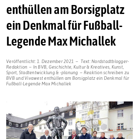
enthüllen am Borsigplatz
ein Denkmal für Fußball-
Legende Max Michallek
Veröffentlicht:
1. Dezember 2021
Text:
Nordstadtblogger-
Redaktion
In
BVB
,
Geschichte
,
Kultur & Kreatives
,
Kunst
,
Sport
,
Stadtentwicklung & -planung
Reaktion schreiben
zu
BVB und Vivawest enthüllen am Borsigplatz ein Denkmal für
Fußball-Legende Max Michallek