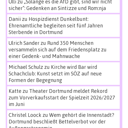
Ulli
zu
„Solange es die AfD gibt, sind wir nicht
sicher“: Gedenken an Sinti:zze und Rom:nja
Danii
zu
Hospizdienst Dunkelbunt:
Ehrenamtliche begleiten seit fünf Jahren
Sterbende in Dortmund
Ulrich Sander
zu
Rund 350 Menschen
versammeln sich auf dem Friedensplatz zu
einer Gedenk- und Mahnwache
Michael Schulz
zu
Kirche wird Bar wird
Schachclub: Kunst setzt im SÖZ auf neue
Formen der Begegnung
Katte
zu
Theater Dortmund meldet Rekord
zum Vorverkaufsstart der Spielzeit 2026/2027
im Juni
Christel Loock
zu
Wem gehört die Innenstadt?
Dortmund beschließt Bettelverbot vor der
Außengastronomie