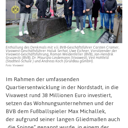
Enthüllung des Denkmals mit: v.li. BVB-Geschäftsführer Carsten Cramer,
Vivawest-Geschäftsführer Haluk Serhat, Uwe Eichner, Vorsitzender der
Vivawest-Geschäftsführung, Roman Weidenfeller (BVB), Jan-Hendrik
Gruszecki (BVB), Dr. Maurizio Lindemann (Vivawest), Veit Hohfeld
(Stadtteil-Schule ) und Andreas Koch (GrünBau gGmbH).
Foto: Vivawest
Im Rahmen der umfassenden
Quartiersentwicklung in der Nordstadt, in die
Vivawest rund 38 Millionen Euro investiert,
setzen das Wohnungsunternehmen und der
BVB dem Fußballspieler Max Michallek,
der aufgrund seiner langen Gliedmaßen auch
„die Spinne“ genannt wurde, in einem der