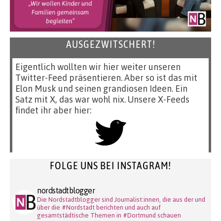
AUSGEZWITSCHERT!
Eigentlich wollten wir hier weiter unseren
Twitter-Feed präsentieren. Aber so ist das mit
Elon Musk und seinen grandiosen Ideen. Ein
Satz mit X, das war wohl nix. Unsere X-Feeds
findet ihr aber hier:
FOLGE UNS BEI INSTAGRAM!
nordstadtblogger
Die Nordstadtblogger sind Journalist:innen, die aus der und
über die #Nordstadt berichten und auch auf
gesamtstädtische Themen in #Dortmund schauen