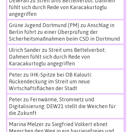
DEWFan
zu
Streit ums Bettelverbot: Dahmen
fühlt sich durch Rede von Karacakurtoglu
angegriffen
Grüne Jugend Dortmund (PM)
zu
Anschlag in
Berlin führt zu einer Überprüfung der
Sicherheitsmaßnahmen beim CSD in Dortmund
Ulrich Sander
zu
Streit ums Bettelverbot:
Dahmen fühlt sich durch Rede von
Karacakurtoglu angegriffen
Peter
zu
IHK-Spitze bei OB Kalouti:
Rückendeckung im Streit um neue
Wirtschaftsflächen der Stadt
Peter
zu
Fernwärme, Stromnetz und
Digitalisierung: DEW21 stellt die Weichen für
die Zukunft
Marina Melzer
zu
Siegfried Volkert ebnet
Menschen den Weg in ein barrierefreies und