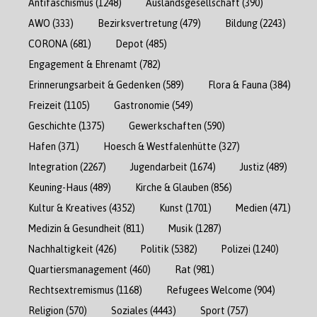
Antifaschismus
(1248)
Auslandsgesellschaft
(390)
AWO
(333)
Bezirksvertretung
(479)
Bildung
(2243)
CORONA
(681)
Depot
(485)
Engagement & Ehrenamt
(782)
Erinnerungsarbeit & Gedenken
(589)
Flora & Fauna
(384)
Freizeit
(1105)
Gastronomie
(549)
Geschichte
(1375)
Gewerkschaften
(590)
Hafen
(371)
Hoesch & Westfalenhütte
(327)
Integration
(2267)
Jugendarbeit
(1674)
Justiz
(489)
Keuning-Haus
(489)
Kirche & Glauben
(856)
Kultur & Kreatives
(4352)
Kunst
(1701)
Medien
(471)
Medizin & Gesundheit
(811)
Musik
(1287)
Nachhaltigkeit
(426)
Politik
(5382)
Polizei
(1240)
Quartiersmanagement
(460)
Rat
(981)
Rechtsextremismus
(1168)
Refugees Welcome
(904)
Religion
(570)
Soziales
(4443)
Sport
(757)