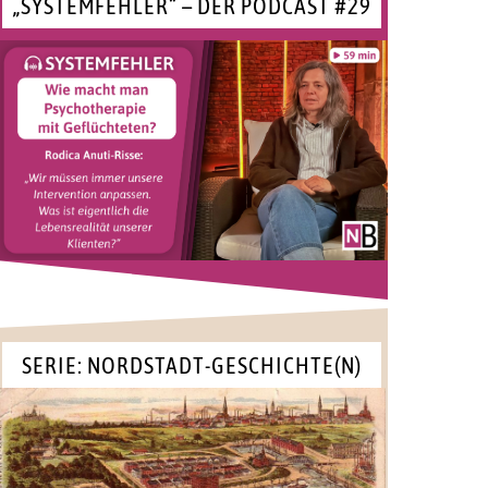
„SYSTEMFEHLER“ – DER PODCAST #29
SERIE: NORDSTADT-GESCHICHTE(N)