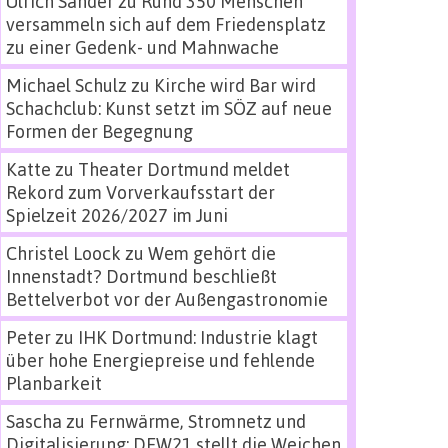
Ulrich Sander
zu
Rund 350 Menschen
versammeln sich auf dem Friedensplatz
zu einer Gedenk- und Mahnwache
Michael Schulz
zu
Kirche wird Bar wird
Schachclub: Kunst setzt im SÖZ auf neue
Formen der Begegnung
Katte
zu
Theater Dortmund meldet
Rekord zum Vorverkaufsstart der
Spielzeit 2026/2027 im Juni
Christel Loock
zu
Wem gehört die
Innenstadt? Dortmund beschließt
Bettelverbot vor der Außengastronomie
Peter
zu
IHK Dortmund: Industrie klagt
über hohe Energiepreise und fehlende
Planbarkeit
Sascha
zu
Fernwärme, Stromnetz und
Digitalisierung: DEW21 stellt die Weichen