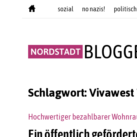
Skip
sozial
no nazis!
politisch
to
content
Schlagwort:
Vivawes
Hochwertiger bezahlbarer Wohnra
Ein öffentlich gefördert