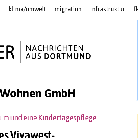
klima/umwelt
migration
infrastruktur
f
t Wohnen GmbH
um und eine Kindertagespflege
es Vivawest-