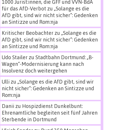
1000 Jurist:innen, die GFF und VVN-BdA
für das AfD-Verbot
zu
„Solange es die
AfD gibt, sind wir nicht sicher“: Gedenken
an Sinti:zze und Rom:nja
Kritischer Beobachter
zu
„Solange es die
AfD gibt, sind wir nicht sicher“: Gedenken
an Sinti:zze und Rom:nja
Udo Stailer
zu
Stadtbahn Dortmund: „B-
Wagen“-Modernisierung kann nach
Insolvenz doch weitergehen
Ulli
zu
„Solange es die AfD gibt, sind wir
nicht sicher“: Gedenken an Sinti:zze und
Rom:nja
Danii
zu
Hospizdienst Dunkelbunt:
Ehrenamtliche begleiten seit fünf Jahren
Sterbende in Dortmund