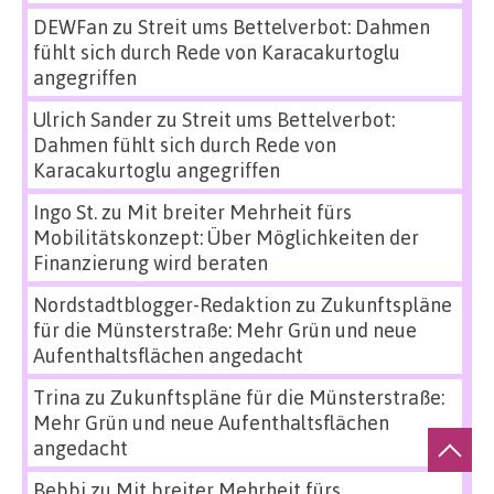
DEWFan
zu
Streit ums Bettelverbot: Dahmen
fühlt sich durch Rede von Karacakurtoglu
angegriffen
Ulrich Sander
zu
Streit ums Bettelverbot:
Dahmen fühlt sich durch Rede von
Karacakurtoglu angegriffen
Ingo St.
zu
Mit breiter Mehrheit fürs
Mobilitätskonzept: Über Möglichkeiten der
Finanzierung wird beraten
Nordstadtblogger-Redaktion
zu
Zukunftspläne
für die Münsterstraße: Mehr Grün und neue
Aufenthaltsflächen angedacht
Trina
zu
Zukunftspläne für die Münsterstraße:
Mehr Grün und neue Aufenthaltsflächen
angedacht
Bebbi
zu
Mit breiter Mehrheit fürs