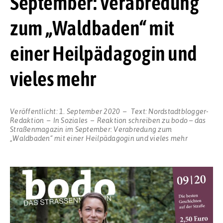
September: Verabredung
zum „Waldbaden“ mit
einer Heilpädagogin und
vieles mehr
Veröffentlicht:
1. September 2020
Text:
Nordstadtblogger-
Redaktion
In
Soziales
Reaktion schreiben
zu bodo – das
Straßenmagazin im September: Verabredung zum
„Waldbaden“ mit einer Heilpädagogin und vieles mehr