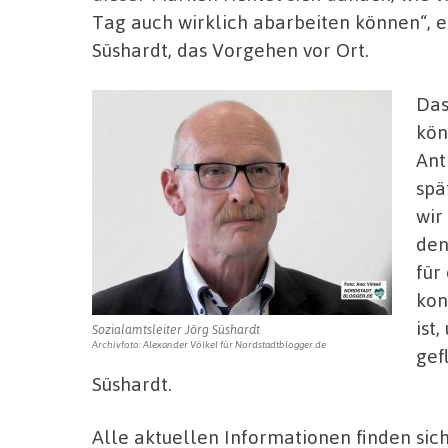
Tag auch wirklich abarbeiten können“, er
Süshardt, das Vorgehen vor Ort.
Das
kön
Ant
spä
wir
den
für
kon
ist
Sozialamtsleiter Jörg Süshardt
Archivfoto: Alexander Völkel für Nordstadtblogger.de
gef
Süshardt.
Alle aktuellen Informationen finden sic