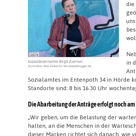
die
geö
uns
bes
wol
Neb
in 
Sozialdezernentin Birgit Zoerner
Archivfoto: Alex Völkel für Nordstadtblogger.de
Ant
Sozialamtes im Entenpoth 34 in Hörde k
Standorte sind: 8 bis 16.30 Uhr wochent
Die Abarbeitung der Anträge erfolgt noch am
„Wir geben, um die Belastung der warte
halten, an die Menschen in der Wartes
dieser Marken richtet sich danach, wie v