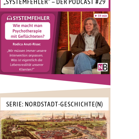
„SYSTEMFEHLER“ – DER PODCAST #29
SERIE: NORDSTADT-GESCHICHTE(N)