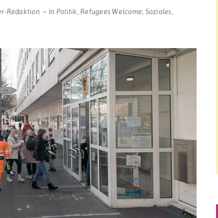
er-Redaktion
In
Politik
,
Refugees Welcome
,
Soziales
,