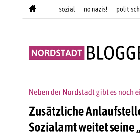
Skip
sozial
no nazis!
politisch
to
content
Neben der Nordstadt gibt es noch e
Zusätzliche Anlaufstell
Sozialamt weitet seine 