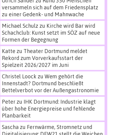
Ulrich Sander
zu
Rund 350 Menschen
versammeln sich auf dem Friedensplatz
zu einer Gedenk- und Mahnwache
Michael Schulz
zu
Kirche wird Bar wird
Schachclub: Kunst setzt im SÖZ auf neue
Formen der Begegnung
Katte
zu
Theater Dortmund meldet
Rekord zum Vorverkaufsstart der
Spielzeit 2026/2027 im Juni
Christel Loock
zu
Wem gehört die
Innenstadt? Dortmund beschließt
Bettelverbot vor der Außengastronomie
Peter
zu
IHK Dortmund: Industrie klagt
über hohe Energiepreise und fehlende
Planbarkeit
Sascha
zu
Fernwärme, Stromnetz und
Digitalisierung: DEW21 stellt die Weichen