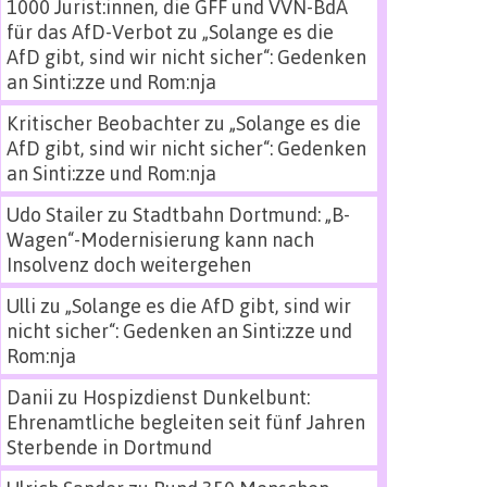
1000 Jurist:innen, die GFF und VVN-BdA
für das AfD-Verbot
zu
„Solange es die
AfD gibt, sind wir nicht sicher“: Gedenken
an Sinti:zze und Rom:nja
Kritischer Beobachter
zu
„Solange es die
AfD gibt, sind wir nicht sicher“: Gedenken
an Sinti:zze und Rom:nja
Udo Stailer
zu
Stadtbahn Dortmund: „B-
Wagen“-Modernisierung kann nach
Insolvenz doch weitergehen
Ulli
zu
„Solange es die AfD gibt, sind wir
nicht sicher“: Gedenken an Sinti:zze und
Rom:nja
Danii
zu
Hospizdienst Dunkelbunt:
Ehrenamtliche begleiten seit fünf Jahren
Sterbende in Dortmund