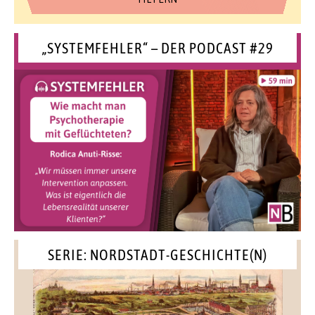
„SYSTEMFEHLER“ – DER PODCAST #29
SERIE: NORDSTADT-GESCHICHTE(N)