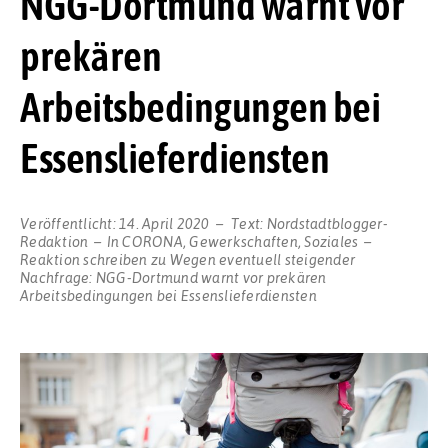
NGG-Dortmund warnt vor
prekären
Arbeitsbedingungen bei
Essenslieferdiensten
Veröffentlicht:
14. April 2020
Text:
Nordstadtblogger-
Redaktion
In
CORONA
,
Gewerkschaften
,
Soziales
Reaktion schreiben
zu Wegen eventuell steigender
Nachfrage: NGG-Dortmund warnt vor prekären
Arbeitsbedingungen bei Essenslieferdiensten