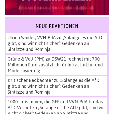
NEUE REAKTIONEN
Ulrich Sander, VVN-BdA
zu
„Solange es die AfD
gibt, sind wir nicht sicher“: Gedenken an
Sinti:zze und Rom:nja
Grüne & Volt (PM)
zu
DSW21 rechnet mit 700
Millionen Euro zusätzlich für Infrastruktur und
Modernisierung
Kritischer Beobachter
zu
„Solange es die AfD
gibt, sind wir nicht sicher“: Gedenken an
Sinti:zze und Rom:nja
1000 Jurist:innen, die GFF und VVN-BdA für das
AfD-Verbot
zu
„Solange es die AfD gibt, sind wir
nicht sicher“: Gedenken an Sinti:zze und