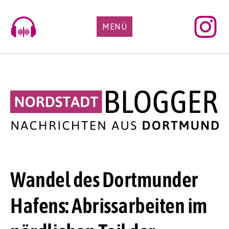
Skip
to
MENÜ
content
Wandel des Dortmunder
Hafens: Abrissarbeiten im