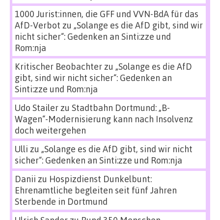
1000 Jurist:innen, die GFF und VVN-BdA für das
AfD-Verbot
zu
„Solange es die AfD gibt, sind wir
nicht sicher“: Gedenken an Sinti:zze und
Rom:nja
Kritischer Beobachter
zu
„Solange es die AfD
gibt, sind wir nicht sicher“: Gedenken an
Sinti:zze und Rom:nja
Udo Stailer
zu
Stadtbahn Dortmund: „B-
Wagen“-Modernisierung kann nach Insolvenz
doch weitergehen
Ulli
zu
„Solange es die AfD gibt, sind wir nicht
sicher“: Gedenken an Sinti:zze und Rom:nja
Danii
zu
Hospizdienst Dunkelbunt:
Ehrenamtliche begleiten seit fünf Jahren
Sterbende in Dortmund
Ulrich Sander
zu
Rund 350 Menschen