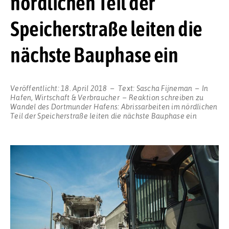
nördlichen Teil der
Speicherstraße leiten die
nächste Bauphase ein
Veröffentlicht:
18. April 2018
Text:
Sascha Fijneman
In
Hafen
,
Wirtschaft & Verbraucher
Reaktion schreiben
zu
Wandel des Dortmunder Hafens: Abrissarbeiten im nördlichen
Teil der Speicherstraße leiten die nächste Bauphase ein