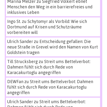
Marina Melzer
zu
Siegfried Volkert ebnet
Menschen den Weg in ein barrierefreies und
inklusives Leben
Ingo St.
zu
Schytomyr als Vorbild: Wie sich
Dortmund auf Krisen und Schutzräume
vorbereiten will
Ulrich Sander
zu
Entscheidung gefallen: Die
neue Straße in Grevel wird den Namen von Kurt
Goldstein tragen
Till Strucksberg
zu
Streit ums Bettelverbot:
Dahmen fühlt sich durch Rede von
Karacakurtoglu angegriffen
DEWFan
zu
Streit ums Bettelverbot: Dahmen
fühlt sich durch Rede von Karacakurtoglu
angegriffen
Ulrich Sander
zu
Streit ums Bettelverbot:
Dahmen fühlt sich durch Rede von