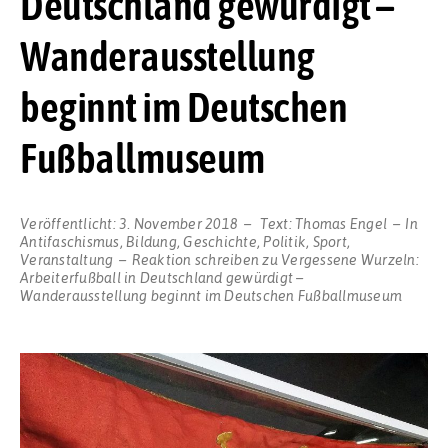
Deutschland gewürdigt –
Wanderausstellung
beginnt im Deutschen
Fußballmuseum
Veröffentlicht:
3. November 2018
Text:
Thomas Engel
In
Antifaschismus
,
Bildung
,
Geschichte
,
Politik
,
Sport
,
Veranstaltung
Reaktion schreiben
zu Vergessene Wurzeln:
Arbeiterfußball in Deutschland gewürdigt –
Wanderausstellung beginnt im Deutschen Fußballmuseum