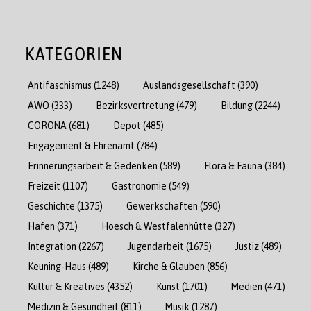
KATEGORIEN
Antifaschismus
(1248)
Auslandsgesellschaft
(390)
AWO
(333)
Bezirksvertretung
(479)
Bildung
(2244)
CORONA
(681)
Depot
(485)
Engagement & Ehrenamt
(784)
Erinnerungsarbeit & Gedenken
(589)
Flora & Fauna
(384)
Freizeit
(1107)
Gastronomie
(549)
Geschichte
(1375)
Gewerkschaften
(590)
Hafen
(371)
Hoesch & Westfalenhütte
(327)
Integration
(2267)
Jugendarbeit
(1675)
Justiz
(489)
Keuning-Haus
(489)
Kirche & Glauben
(856)
Kultur & Kreatives
(4352)
Kunst
(1701)
Medien
(471)
Medizin & Gesundheit
(811)
Musik
(1287)