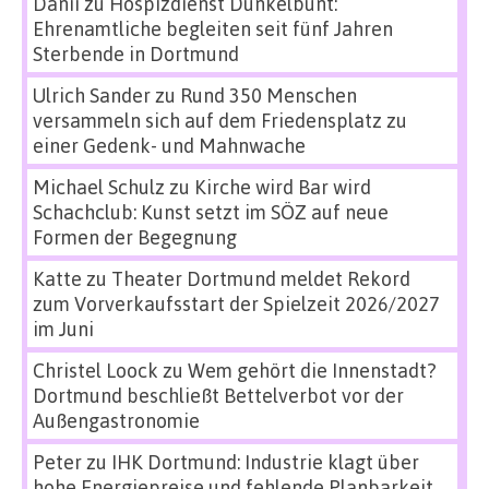
Danii
zu
Hospizdienst Dunkelbunt:
Ehrenamtliche begleiten seit fünf Jahren
Sterbende in Dortmund
Ulrich Sander
zu
Rund 350 Menschen
versammeln sich auf dem Friedensplatz zu
einer Gedenk- und Mahnwache
Michael Schulz
zu
Kirche wird Bar wird
Schachclub: Kunst setzt im SÖZ auf neue
Formen der Begegnung
Katte
zu
Theater Dortmund meldet Rekord
zum Vorverkaufsstart der Spielzeit 2026/2027
im Juni
Christel Loock
zu
Wem gehört die Innenstadt?
Dortmund beschließt Bettelverbot vor der
Außengastronomie
Peter
zu
IHK Dortmund: Industrie klagt über
hohe Energiepreise und fehlende Planbarkeit