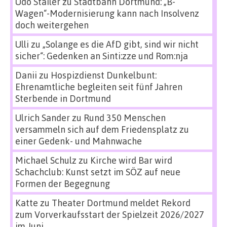
Udo Stailer
zu
Stadtbahn Dortmund: „B-
Wagen“-Modernisierung kann nach Insolvenz
doch weitergehen
Ulli
zu
„Solange es die AfD gibt, sind wir nicht
sicher“: Gedenken an Sinti:zze und Rom:nja
Danii
zu
Hospizdienst Dunkelbunt:
Ehrenamtliche begleiten seit fünf Jahren
Sterbende in Dortmund
Ulrich Sander
zu
Rund 350 Menschen
versammeln sich auf dem Friedensplatz zu
einer Gedenk- und Mahnwache
Michael Schulz
zu
Kirche wird Bar wird
Schachclub: Kunst setzt im SÖZ auf neue
Formen der Begegnung
Katte
zu
Theater Dortmund meldet Rekord
zum Vorverkaufsstart der Spielzeit 2026/2027
im Juni