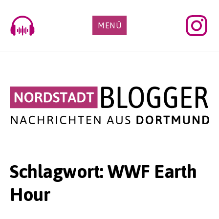
Skip
to
MENÜ
content
Schlagwort:
WWF Earth
Hour