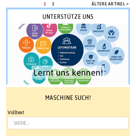
Seitennummerierung
SEITE
SEITE
»
1
2
ÄLTERE ARTIKEL
der
UNTERSTÜTZE UNS
Beiträge
Lernt uns kennen!
MASCHINE SUCH!
Volltext