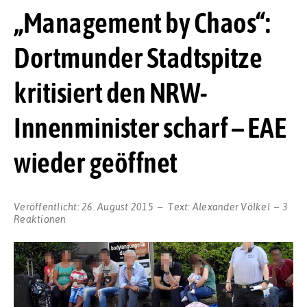
„Management by Chaos“:
Dortmunder Stadtspitze
kritisiert den NRW-
Innenminister scharf – EAE
wieder geöffnet
Veröffentlicht:
26. August 2015
Text:
Alexander Völkel
3
Reaktionen