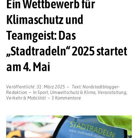
Ein Wettbewerb für
Klimaschutz und
Teamgeist: Das
„Stadtradeln“ 2025 startet
am 4. Mai
Veröffentlicht:
31. März 2025
Text:
Nordstadtblogger-
Redaktion
In
Sport
,
Umweltschutz & Klima
,
Veranstaltung
,
zu
Verkehr & Mobilität
3 Kommentare
Ein
Wettbewerb
für
Klimaschutz
und
Teamgeist:
Das