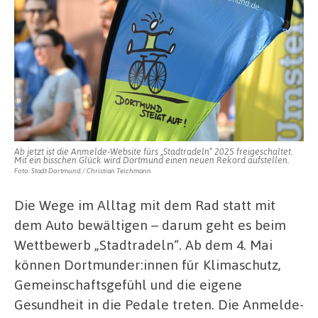
„Stadtradeln“
2025
startet
am
4.
Mai
Ab jetzt ist die Anmelde-Website fürs „Stadtradeln“ 2025 freigeschaltet.
Mit ein bisschen Glück wird Dortmund einen neuen Rekord aufstellen.
Foto: Stadt Dortmund / Christian Teichmann
Die Wege im Alltag mit dem Rad statt mit
dem Auto bewältigen – darum geht es beim
Wettbewerb „Stadtradeln“. Ab dem 4. Mai
können Dortmunder:innen für Klimaschutz,
Gemeinschaftsgefühl und die eigene
Gesundheit in die Pedale treten. Die Anmelde-