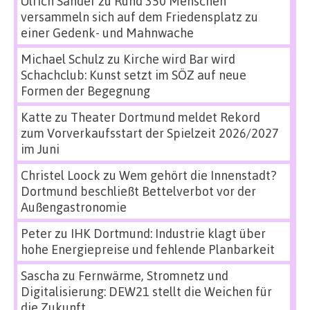
Ulrich Sander
zu
Rund 350 Menschen
versammeln sich auf dem Friedensplatz zu
einer Gedenk- und Mahnwache
Michael Schulz
zu
Kirche wird Bar wird
Schachclub: Kunst setzt im SÖZ auf neue
Formen der Begegnung
Katte
zu
Theater Dortmund meldet Rekord
zum Vorverkaufsstart der Spielzeit 2026/2027
im Juni
Christel Loock
zu
Wem gehört die Innenstadt?
Dortmund beschließt Bettelverbot vor der
Außengastronomie
Peter
zu
IHK Dortmund: Industrie klagt über
hohe Energiepreise und fehlende Planbarkeit
Sascha
zu
Fernwärme, Stromnetz und
Digitalisierung: DEW21 stellt die Weichen für
die Zukunft