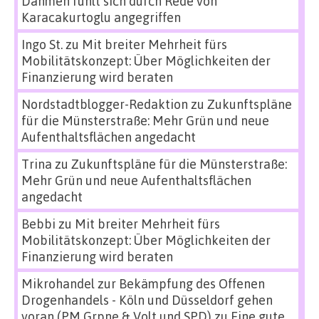
Dahmen fühlt sich durch Rede von
Karacakurtoglu angegriffen
Ingo St.
zu
Mit breiter Mehrheit fürs
Mobilitätskonzept: Über Möglichkeiten der
Finanzierung wird beraten
Nordstadtblogger-Redaktion
zu
Zukunftspläne
für die Münsterstraße: Mehr Grün und neue
Aufenthaltsflächen angedacht
Trina
zu
Zukunftspläne für die Münsterstraße:
Mehr Grün und neue Aufenthaltsflächen
angedacht
Bebbi
zu
Mit breiter Mehrheit fürs
Mobilitätskonzept: Über Möglichkeiten der
Finanzierung wird beraten
Mikrohandel zur Bekämpfung des Offenen
Drogenhandels - Köln und Düsseldorf gehen
voran (PM Grpne & Volt und SPD)
zu
Eine gute