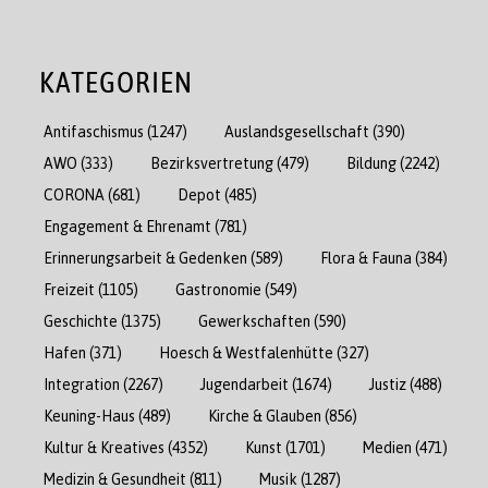
KATEGORIEN
Antifaschismus
(1247)
Auslandsgesellschaft
(390)
AWO
(333)
Bezirksvertretung
(479)
Bildung
(2242)
CORONA
(681)
Depot
(485)
Engagement & Ehrenamt
(781)
Erinnerungsarbeit & Gedenken
(589)
Flora & Fauna
(384)
Freizeit
(1105)
Gastronomie
(549)
Geschichte
(1375)
Gewerkschaften
(590)
Hafen
(371)
Hoesch & Westfalenhütte
(327)
Integration
(2267)
Jugendarbeit
(1674)
Justiz
(488)
Keuning-Haus
(489)
Kirche & Glauben
(856)
Kultur & Kreatives
(4352)
Kunst
(1701)
Medien
(471)
Medizin & Gesundheit
(811)
Musik
(1287)