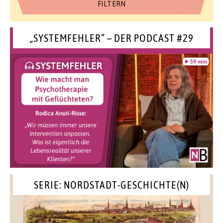
„SYSTEMFEHLER“ – DER PODCAST #29
SERIE: NORDSTADT-GESCHICHTE(N)