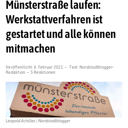
Münsterstraße laufen:
Werkstattverfahren ist
gestartet und alle können
mitmachen
Veröffentlicht:
6. Februar 2021
Text:
Nordstadtblogger-
Redaktion
5 Reaktionen
Leopold Achilles | Nordstadtblogger