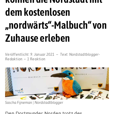
dem kostenlosen
„nordwärts“-Malbuch“ von
Zuhause erleben
Veröffentlicht:
9. Januar 2021
Text:
Nordstadtblogger-
Redaktion
1 Reaktion
Sascha Fijneman | Nordstadtblogger
Den Dortmunder Norden trotz des