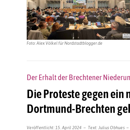
Foto: Alex Völkel für Nordstadtblogger.de
Der Erhalt der Brechtener Niederun
Die Proteste gegen ein
Dortmund-Brechten geh
Veröffentlicht:
15. April 2024
Text:
Julius Obhues