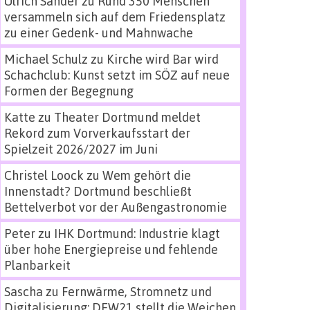
Ulrich Sander
zu
Rund 350 Menschen
versammeln sich auf dem Friedensplatz
zu einer Gedenk- und Mahnwache
Michael Schulz
zu
Kirche wird Bar wird
Schachclub: Kunst setzt im SÖZ auf neue
Formen der Begegnung
Katte
zu
Theater Dortmund meldet
Rekord zum Vorverkaufsstart der
Spielzeit 2026/2027 im Juni
Christel Loock
zu
Wem gehört die
Innenstadt? Dortmund beschließt
Bettelverbot vor der Außengastronomie
Peter
zu
IHK Dortmund: Industrie klagt
über hohe Energiepreise und fehlende
Planbarkeit
Sascha
zu
Fernwärme, Stromnetz und
Digitalisierung: DEW21 stellt die Weichen