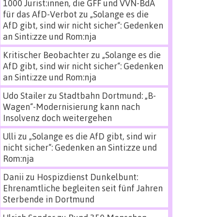
1000 Jurist:innen, die GFF und VVN-BdA
für das AfD-Verbot
zu
„Solange es die
AfD gibt, sind wir nicht sicher“: Gedenken
an Sinti:zze und Rom:nja
Kritischer Beobachter
zu
„Solange es die
AfD gibt, sind wir nicht sicher“: Gedenken
an Sinti:zze und Rom:nja
Udo Stailer
zu
Stadtbahn Dortmund: „B-
Wagen“-Modernisierung kann nach
Insolvenz doch weitergehen
Ulli
zu
„Solange es die AfD gibt, sind wir
nicht sicher“: Gedenken an Sinti:zze und
Rom:nja
Danii
zu
Hospizdienst Dunkelbunt:
Ehrenamtliche begleiten seit fünf Jahren
Sterbende in Dortmund