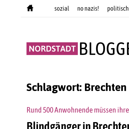
Skip
sozial
no nazis!
politisch
to
content
Schlagwort:
Brechten
Rund 500 Anwohnende müssen ihre
Blindgänger in Brechte