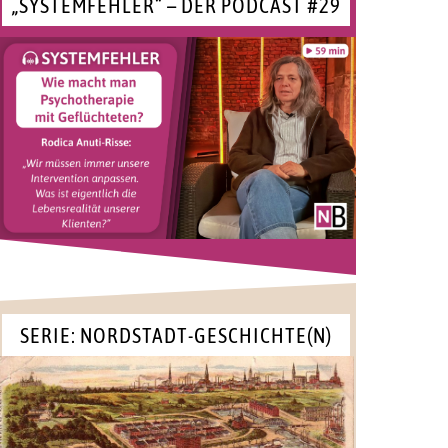
„SYSTEMFEHLER“ – DER PODCAST #29
SERIE: NORDSTADT-GESCHICHTE(N)