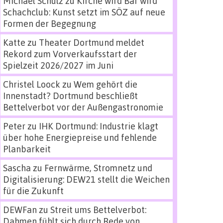
Michael Schulz
zu
Kirche wird Bar wird
Schachclub: Kunst setzt im SÖZ auf neue
Formen der Begegnung
Katte
zu
Theater Dortmund meldet
Rekord zum Vorverkaufsstart der
Spielzeit 2026/2027 im Juni
Christel Loock
zu
Wem gehört die
Innenstadt? Dortmund beschließt
Bettelverbot vor der Außengastronomie
Peter
zu
IHK Dortmund: Industrie klagt
über hohe Energiepreise und fehlende
Planbarkeit
Sascha
zu
Fernwärme, Stromnetz und
Digitalisierung: DEW21 stellt die Weichen
für die Zukunft
DEWFan
zu
Streit ums Bettelverbot:
Dahmen fühlt sich durch Rede von