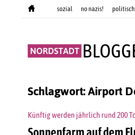
Skip
sozial
no nazis!
politisch
to
content
Schlagwort:
Airport 
Künftig werden jährlich rund 200 
Sonnenfarm auf dem F