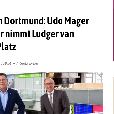
in Dortmund: Udo Mager
für nimmt Ludger van
Platz
 Völkel
7 Reaktionen