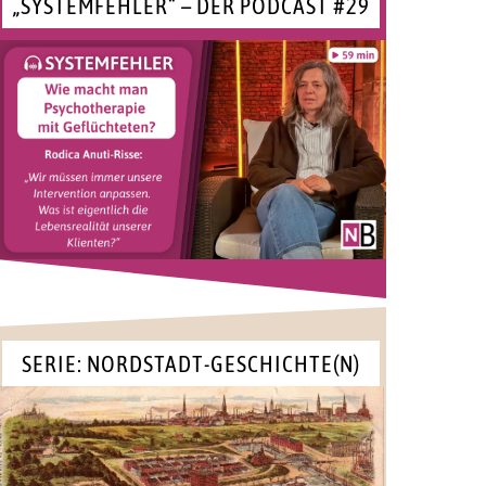
„SYSTEMFEHLER“ – DER PODCAST #29
SERIE: NORDSTADT-GESCHICHTE(N)