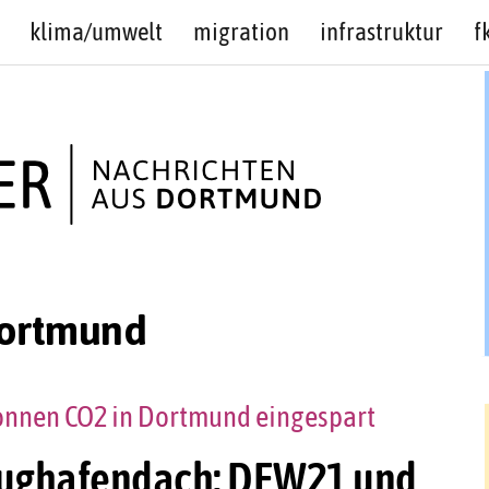
klima/umwelt
migration
infrastruktur
f
Dortmund
Tonnen CO2 in Dortmund eingespart
lughafendach: DEW21 und