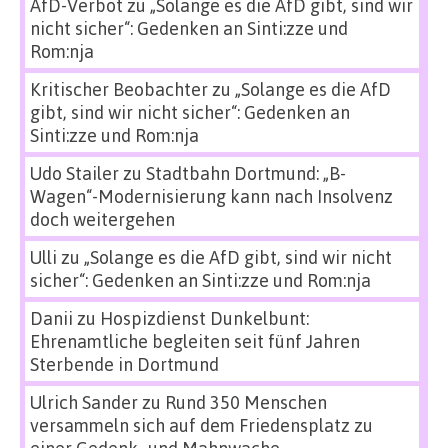
AfD-Verbot
zu
„Solange es die AfD gibt, sind wir
nicht sicher“: Gedenken an Sinti:zze und
Rom:nja
Kritischer Beobachter
zu
„Solange es die AfD
gibt, sind wir nicht sicher“: Gedenken an
Sinti:zze und Rom:nja
Udo Stailer
zu
Stadtbahn Dortmund: „B-
Wagen“-Modernisierung kann nach Insolvenz
doch weitergehen
Ulli
zu
„Solange es die AfD gibt, sind wir nicht
sicher“: Gedenken an Sinti:zze und Rom:nja
Danii
zu
Hospizdienst Dunkelbunt:
Ehrenamtliche begleiten seit fünf Jahren
Sterbende in Dortmund
Ulrich Sander
zu
Rund 350 Menschen
versammeln sich auf dem Friedensplatz zu
einer Gedenk- und Mahnwache