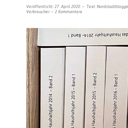
Veröffentlicht:
27. April 2020
Text:
Nordstadtblogge
zu
Verbraucher
2 Kommentare
Stadt
Dortmund
schreibt
erneut
schwarze
Zahlen
–
aber
die
Corona-
Krise
könnte
riesige
Löcher
in
den
Haushalt
reißen