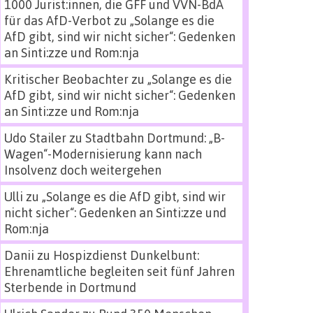
1000 Jurist:innen, die GFF und VVN-BdA
für das AfD-Verbot
zu
„Solange es die
AfD gibt, sind wir nicht sicher“: Gedenken
an Sinti:zze und Rom:nja
Kritischer Beobachter
zu
„Solange es die
AfD gibt, sind wir nicht sicher“: Gedenken
an Sinti:zze und Rom:nja
Udo Stailer
zu
Stadtbahn Dortmund: „B-
Wagen“-Modernisierung kann nach
Insolvenz doch weitergehen
Ulli
zu
„Solange es die AfD gibt, sind wir
nicht sicher“: Gedenken an Sinti:zze und
Rom:nja
Danii
zu
Hospizdienst Dunkelbunt:
Ehrenamtliche begleiten seit fünf Jahren
Sterbende in Dortmund