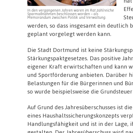
hat
Eff
In den vergangenen Jahren waren im Rat zahlreiche
Sparmaßnahmen beschlossen worden – als
Ste
Memorandum zwischen Politik und Verwaltung.
werden, so dass insgesamt ein deutlich 
geplant vorgelegt werden kann.
Die Stadt Dortmund ist keine Stärkung
Stärkungspaktgesetzes. Das positive Jah
eigener Kraft erwirtschaften und kann wei
und Sportförderung anbieten. Darüber h
Belastungen für die Bürgerinnen und B
so wurde beispielsweise die Grundsteuer 
Auf Grund des Jahresüberschusses ist die
eines Haushaltssicherungskonzepts verpf
Handlungsfähigkeit und ist in der Lage, 
gestalten. Der Jahresüberschuss wird n