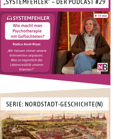
„SYSTEMFEHLER“ – DER PODCAST #29
SERIE: NORDSTADT-GESCHICHTE(N)