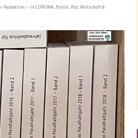
r-Redaktion
In
CORONA
,
Politik
,
Rat
,
Wirtschaft &