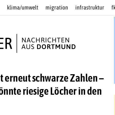
klima/umwelt
migration
infrastruktur
f
t erneut schwarze Zahlen –
önnte riesige Löcher in den