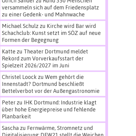
Ulrich Sander
zu
Rund 350 Menschen
versammeln sich auf dem Friedensplatz
zu einer Gedenk- und Mahnwache
Michael Schulz
zu
Kirche wird Bar wird
Schachclub: Kunst setzt im SÖZ auf neue
Formen der Begegnung
Katte
zu
Theater Dortmund meldet
Rekord zum Vorverkaufsstart der
Spielzeit 2026/2027 im Juni
Christel Loock
zu
Wem gehört die
Innenstadt? Dortmund beschließt
Bettelverbot vor der Außengastronomie
Peter
zu
IHK Dortmund: Industrie klagt
über hohe Energiepreise und fehlende
Planbarkeit
Sascha
zu
Fernwärme, Stromnetz und
Digitalisierung: DEW21 stellt die Weichen