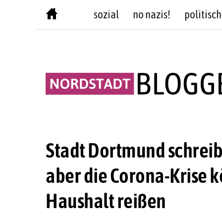
Skip
sozial
no nazis!
politisch
to
content
Stadt Dortmund schreib
aber die Corona-Krise k
Haushalt reißen