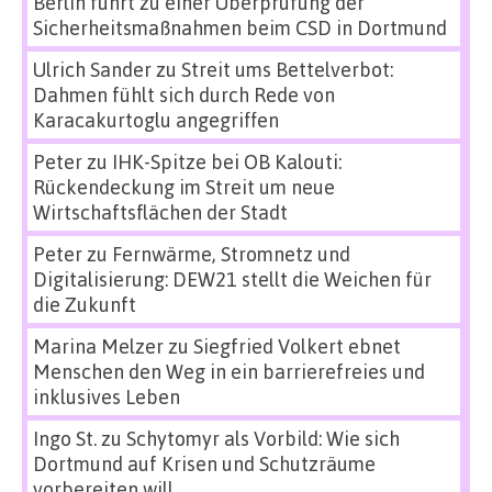
Berlin führt zu einer Überprüfung der
Sicherheitsmaßnahmen beim CSD in Dortmund
Ulrich Sander
zu
Streit ums Bettelverbot:
Dahmen fühlt sich durch Rede von
Karacakurtoglu angegriffen
Peter
zu
IHK-Spitze bei OB Kalouti:
Rückendeckung im Streit um neue
Wirtschaftsflächen der Stadt
Peter
zu
Fernwärme, Stromnetz und
Digitalisierung: DEW21 stellt die Weichen für
die Zukunft
Marina Melzer
zu
Siegfried Volkert ebnet
Menschen den Weg in ein barrierefreies und
inklusives Leben
Ingo St.
zu
Schytomyr als Vorbild: Wie sich
Dortmund auf Krisen und Schutzräume
vorbereiten will