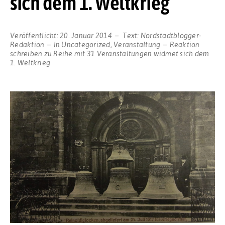
sich dem 1. Weltkrieg
Veröffentlicht:
20. Januar 2014
Text:
Nordstadtblogger-
Redaktion
In
Uncategorized
,
Veranstaltung
Reaktion
schreiben
zu Reihe mit 31 Veranstaltungen widmet sich dem
1. Weltkrieg