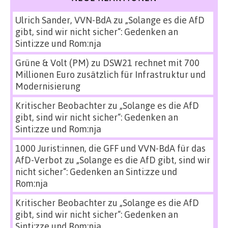
Ulrich Sander, VVN-BdA
zu
„Solange es die AfD
gibt, sind wir nicht sicher“: Gedenken an
Sinti:zze und Rom:nja
Grüne & Volt (PM)
zu
DSW21 rechnet mit 700
Millionen Euro zusätzlich für Infrastruktur und
Modernisierung
Kritischer Beobachter
zu
„Solange es die AfD
gibt, sind wir nicht sicher“: Gedenken an
Sinti:zze und Rom:nja
1000 Jurist:innen, die GFF und VVN-BdA für das
AfD-Verbot
zu
„Solange es die AfD gibt, sind wir
nicht sicher“: Gedenken an Sinti:zze und
Rom:nja
Kritischer Beobachter
zu
„Solange es die AfD
gibt, sind wir nicht sicher“: Gedenken an
Sinti:zze und Rom:nja