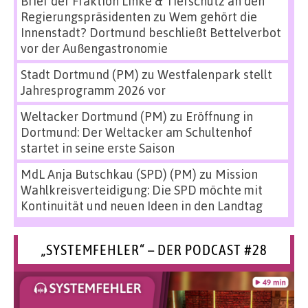
Brief der Fraktion Linke & Tierschutz an den
Regierungspräsidenten
zu
Wem gehört die
Innenstadt? Dortmund beschließt Bettelverbot
vor der Außengastronomie
Stadt Dortmund (PM)
zu
Westfalenpark stellt
Jahresprogramm 2026 vor
Weltacker Dortmund (PM)
zu
Eröffnung in
Dortmund: Der Weltacker am Schultenhof
startet in seine erste Saison
MdL Anja Butschkau (SPD) (PM)
zu
Mission
Wahlkreisverteidigung: Die SPD möchte mit
Kontinuität und neuen Ideen in den Landtag
„SYSTEMFEHLER“ – DER PODCAST #28