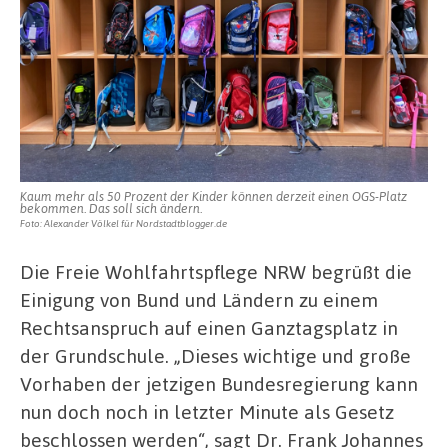
Kaum mehr als 50 Prozent der Kinder können derzeit einen OGS-Platz
bekommen. Das soll sich ändern.
Foto: Alexander Völkel für Nordstadtblogger.de
Die Freie Wohlfahrtspflege NRW begrüßt die
Einigung von Bund und Ländern zu einem
Rechtsanspruch auf einen Ganztagsplatz in
der Grundschule. „Dieses wichtige und große
Vorhaben der jetzigen Bundesregierung kann
nun doch noch in letzter Minute als Gesetz
beschlossen werden“, sagt Dr. Frank Johannes