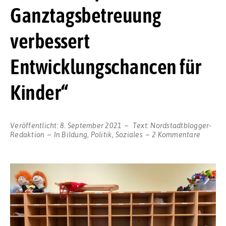
Ganztagsbetreuung
verbessert
Entwicklungschancen für
Kinder“
Veröffentlicht:
8. September 2021
Text:
Nordstadtblogger-
zu
Redaktion
In
Bildung
,
Politik
,
Soziales
2 Kommentare
„Rechts
auf
Ganzta
verbess
Entwic
für
Kinder“